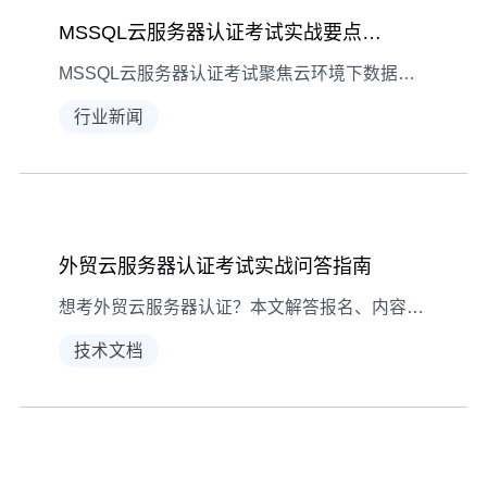
MSSQL云服务器认证考试实战要点全解析
MSSQL云服务器认证考试聚焦云环境下数据库应用能力，本文详解硬件架构、安装配置、数据管理等核心考点，结合实战场景与参数调整技巧，助你高效备考。
行业新闻
外贸云服务器认证考试实战问答指南
想考外贸云服务器认证？本文解答报名、内容、备考等常见问题，结合真实考生经验，助你高效通关。
技术文档