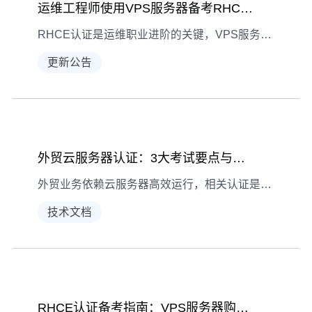
运维工程师使用VPS服务器备考RHCE认证指南
RHCE认证是运维职业进阶的关键，VPS服务器凭借灵活环境模拟能力成为备考利器。本文详解VPS选择、环境搭建及实战学习技巧，助你高效通过认证。
更新公告
外贸云服务器认证：3大考试要点与实战解析
外贸业务依赖云服务器高效运行，相关认证是职业进阶的关键。本文拆解3大考试核心要点，结合实战案例解析，助你掌握备考关键。
技术文档
RHCE认证备考指南：VPS服务器购买与集群搭建实操