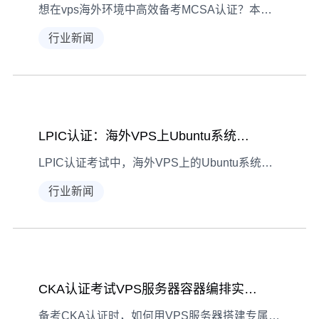
想在vps海外环境中高效备考MCSA认证？本文详解Win11 VPS系统配置要点、常见故障排查技巧及备考建议，助你熟悉考试环境提升通过率。
行业新闻
LPIC认证：海外VPS上Ubuntu系统管理要点指南
LPIC认证考试中，海外VPS上的Ubuntu系统管理是核心考核项。本文结合备考经验与实际运维场景，梳理系统安装、权限管理、服务运维等关键要点，助你高效备考并提升实战能力。
行业新闻
CKA认证考试VPS服务器容器编排实战指南
备考CKA认证时，如何用VPS服务器搭建专属容器编排环境？本文从环境搭建到考试注意事项，为你详解VPS服务器在CKA认证中的关键作用。