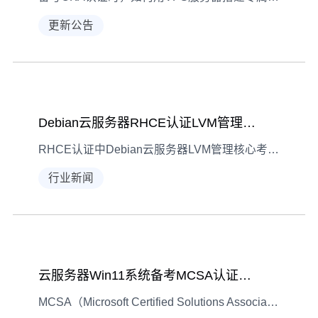
更新公告
Debian云服务器RHCE认证LVM管理核心考点解析
RHCE认证中Debian云服务器LVM管理核心考点解析，涵盖创建、扩容缩容及快照操作，助考生掌握运维实战技能。
行业新闻
云服务器Win11系统备考MCSA认证考试指南
MCSA（Microsoft Certified Solutions Associate）认证是Windows Server技术领域的重要资质，借助云服务器的Win11系统备考，能突破硬件限制、实现灵活学习。本文从环境搭建到实战演练，详解高效备考策略。