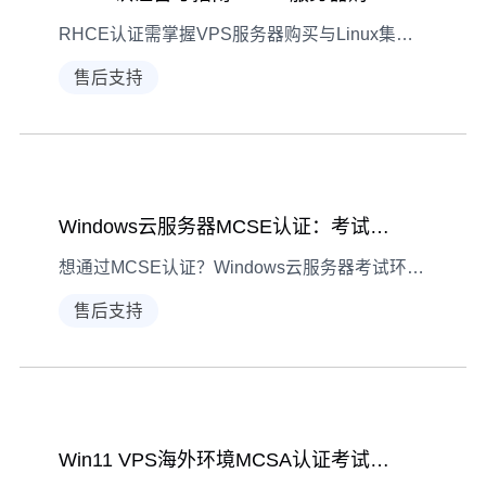
RHCE认证需掌握VPS服务器购买与Linux集群搭建技能，本文结合安全案例解析选购要点，详解集群搭建步骤，助你高效备考。
售后支持
Windows云服务器MCSE认证：考试环境配置指南
想通过MCSE认证？Windows云服务器考试环境配置是关键。本文从准备到测试全流程解析，助你高效搭建合规环境，提升考试通过率。
售后支持
Win11 VPS海外环境MCSA认证考试指南：配置与排查