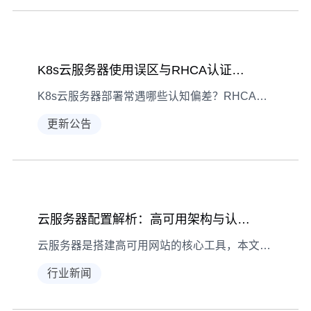
K8s云服务器使用误区与RHCA认证重点解析
K8s云服务器部署常遇哪些认知偏差？RHCA认证考试又有哪些关键知识需重点纠正？本文结合实践经验梳理常见问题，助你高效避坑与备考。
更新公告
云服务器配置解析：高可用架构与认证考试要点
云服务器是搭建高可用网站的核心工具，本文结合高可用架构逻辑与云平台认证考试要点，解析选型、配置、监控等关键知识，助你理论实战双提升。
行业新闻