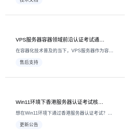
VPS服务器容器领域前沿认证考试通关指南
在容器化技术普及的当下，VPS服务器作为容器应用的核心承载平台，其相关认证考试成为技术人员进阶的重要路径。本文结合实际场景，解析容器领域前沿认证考试的备考策略与实践要点。
售后支持
Win11环境下香港服务器认证考试核心考点指南
想在Win11环境下通过香港服务器认证考试？这份指南梳理了系统适配、网络管理、安全备份等四大核心考点，助你高效备考。
更新公告