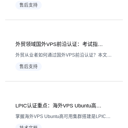
售后支持
外贸领域国外VPS前沿认证：考试指南与技术要点
外贸从业者如何通过国外VPS前沿认证？本文详解考试核心内容、学习规划技巧，结合性能优化/数据安全/网络稳定三大技术要点，助力提升跨境业务技术竞争力。
售后支持
LPIC认证重点：海外VPS Ubuntu高可用集群搭建指南
掌握海外VPS Ubuntu高可用集群搭建是LPIC认证核心技能，本文从前期准备到测试验证全程拆解，助你高效完成集群配置，兼顾认证备考与实际运维需求。
技术文档