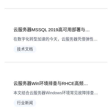
云服务器MSSQL 2019高可用部署与RHCE备考指南
在数字化转型加速的今天，云服务器凭借弹性扩展、即开即用的特性，成为企业部署关键应用的核心载体。本文将手把手教你在云服务器上完成MSSQL 2019高可用部署，并分享RHCE认证的高效备考策略。
技术文档
云服务器Win环境排查与RHCE高频考点指南
本文结合云服务器Windows环境常见故障排查技巧，以及RHCE（红帽认证工程师）认证考试高频考点，助您高效解决问题并备考。
行业新闻