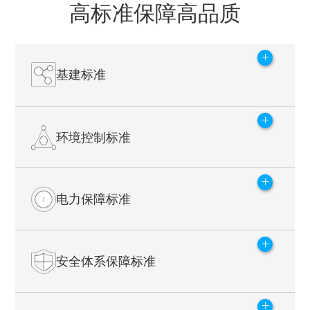
高标准保障高品质
+
基建标准
+
楼层承重达每平方米1000kg，抗震级别达8及以上。每个数据
环境控制标准
中心机柜数量不低于1000个。数据中心与POP点之间采用
2×400G异路由光缆互联，使得在数据中心之间实现了冗余容灾
的能力。
+
送风模式采用下送上回的方式，保证数据中心的有效通风。整
电力保障标准
体环境恒温(22±2摄氏度)，恒湿(40%-60%)
+
采用三路UPS系统，N+2冗余备份后备蓄电池全负载1小时安全
安全体系保障标准
供电需求。柴油发电及机组满负荷24小时燃料储备量，整体供
电可靠性超过99.99%。
+
7×24小时安全保障系统，门禁系统及扫描程序，全天候监控数