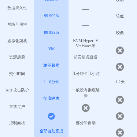
数据持久性
99.999%
较低
网络可用性
99.999%
较低
KVM,Hyper-.V,
虚拟化架构
VmWares等
VM
资源超卖
超卖情况普遍
绝不超卖
交付时间
几分钟至几小时
1-10分钟
1-2天
ARP攻击防护
一般没有彻底解
决
彻底隔离
在线过户
控制面板
部分半自动
全部自助完成