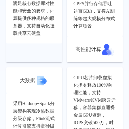
满足核心数据库对性
CPFS并行存储吞吐
能和安全的要求，计
达百GB/s，支撑AI训
算提供多种规格的服
练等超大规模分布式
务器，支持自动化挂
计算场景
载共享云硬盘
高性能计算
CIPU芯片卸载虚拟
大数据
化指令释放100%物
理性能，支持
VMware/KVM跨云迁
采用Hadoop+Spark分
移，容器集群直通裸
层架构实现冷热数据
金属GPU资源，
分级存储，Flink流式
IOPS突破500万，时
计算引擎支持毫秒级