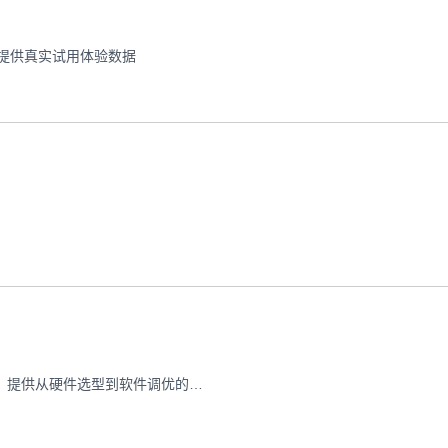
并提供真实试用体验数据
本文深入剖析多IP站群服务器如何通过GPU加速实现性能飞跃，提供从硬件选型到软件调优的全套解决方案