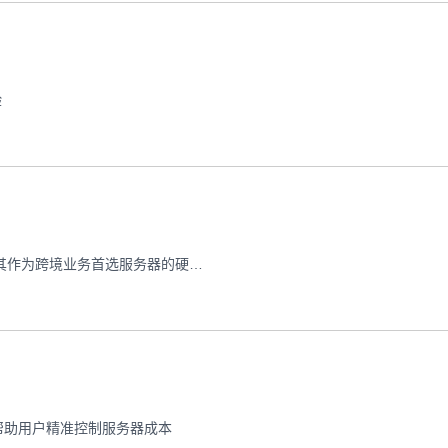
验
实测香港打水服务器在全球节点下的至强CPU性能表现，验证其作为跨境业务首选服务器的硬实力
帮助用户精准控制服务器成本