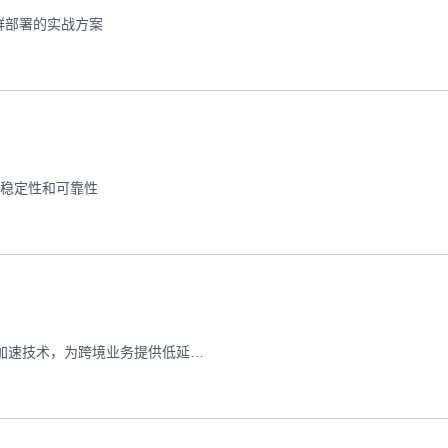
群部署的实战方案
其稳定性和可靠性
本文深度解析香港服务器网如何通过弹性升级架构与全球CDN加速技术，为跨境业务提供低延迟、高可用的网络服务