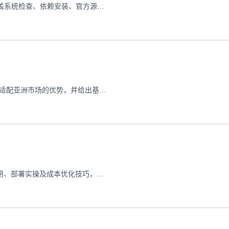
本文从零开始讲解在海外VPS上部署Docker环境的全流程，涵盖系统检查、依赖安装、官方源配置、优化设置及常见问题排查，帮你快速掌握容器化部署技巧
本文解析亚洲用户访问Python Web的核心痛点，详解香港VPS适配亚洲市场的优势，并给出基于香港VPS的Python Web生产级部署实操方案
本文详解海外云服务器GPU实例在AI场景的核心需求、典型应用、部署实操及成本优化技巧，助力企业高效落地AI业务