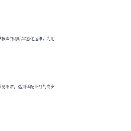
本文详解VPS服务器购买全流程的安全核心要点，从选购前资质核查到购后常态化运维，为用户提供可落地的安全配置指南
详解如何用决策支持系统与安全评分，避开VPS服务器购买的常见陷阱，选到适配业务的高安全云服务产品