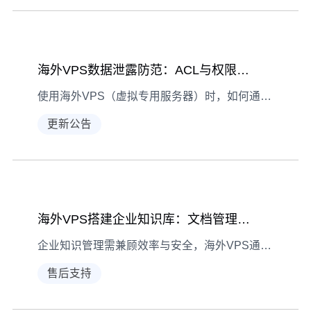
海外VPS数据泄露防范：ACL与权限管理最佳实践
使用海外VPS（虚拟专用服务器）时，如何通过访问控制列表（ACL）与权限管理防范数据泄露？结合真实案例拆解风险信号、问题诊断及具体解决方案。
更新公告
海外VPS搭建企业知识库：文档管理与权限分级实践
企业知识管理需兼顾效率与安全，海外VPS通过分布式存储、灵活权限分级等特性，为知识库搭建提供高效安全的解决方案，助力企业实现文档精细化管理。
售后支持