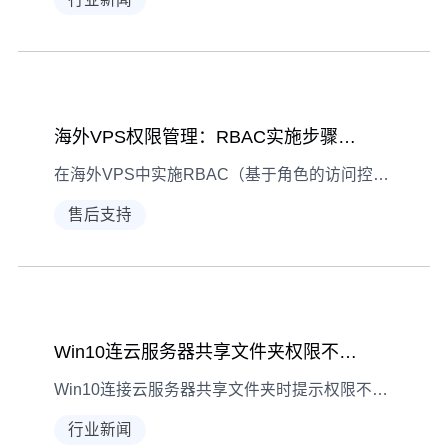
海外VPS权限管理：RBAC实施步骤解析
在海外VPS中实施RBAC（基于角色的访问控制）是提升系统安全的关键。本文详细解析从角色定义到监控实施的五大步骤，助力企业高效管理权限。
售后支持
Win10连云服务器共享文件夹权限不足排查指南
Win10连接云服务器共享文件夹时提示权限不足？从现象识别到分步解决，一文教你快速排查共享访问问题，保障文件传输效率。
行业新闻