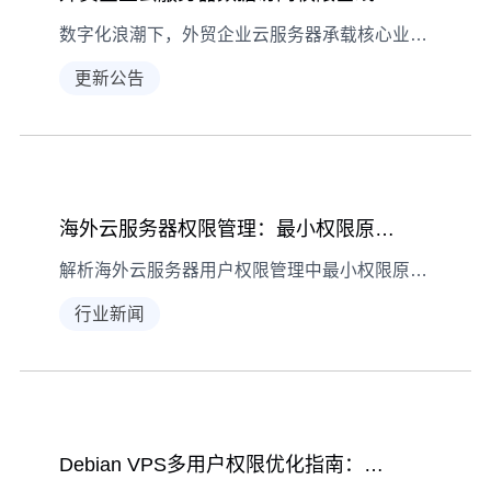
数字化浪潮下，外贸企业云服务器承载核心业务数据，数据访问权限管理疏漏易引发安全风险。本文拆解检测前准备、异常诊断及修复、定期优化全流程，助企业构建可控权限体系。
更新公告
海外云服务器权限管理：最小权限原则实战指南
解析海外云服务器用户权限管理中最小权限原则的落地方法，涵盖角色分析、权限分配、审计机制等关键环节，平衡安全与效率。
行业新闻
Debian VPS多用户权限优化指南：高效管理实战