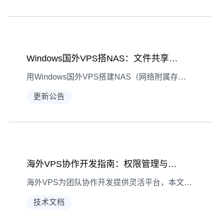
Windows国外VPS搭NAS：文件共享与权限设置指南
用Windows国外VPS搭建NAS（网络附属存储）是低成本实现多设备文件管理的实用方案，本文从准备到客户端访问，手把手教你完成文件共享与权限设置。
更新公告
海外VPS协作开发指南：权限管理与代码同步实操
海外VPS为团队协作开发提供灵活平台，本文详解权限管理技巧与代码同步方案，助您高效搭建安全协作环境。
技术文档