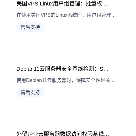
美国VPS Linux用户组管理：批量权限与ACL实操指南
在使用美国VPS的Linux系统时，用户组管理、批量权限分配及ACL（访问控制列表）是提升权限管理效率的核心工具。本文结合实操步骤与场景案例，详解如何通过这些功能实现灵活高效的权限控制。
售后支持
Debian11云服务器安全基线检测：SELinux与用户权限
使用Debian11云服务器时，保障安全性是关键。安全基线检测作为重要手段，其中SELinux与用户权限的检测尤为核心。本文详细讲解如何完成这两项检测。
售后支持
外贸企业云服务器数据访问权限基线检测实操指南