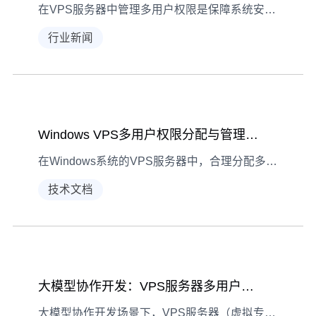
在VPS服务器中管理多用户权限是保障系统安全与效率的关键，本文以Debian系统为例，详细讲解创建用户组、分配权限、sudo管理等实战操作，助你高效优化多用户权限。
行业新闻
Windows VPS多用户权限分配与管理实战指南
在Windows系统的VPS服务器中，合理分配多用户权限是保障数据安全、提升协作效率的关键。本文详解从基础概念到日常维护的全流程操作技巧，附自动化脚本示例。
技术文档
大模型协作开发：VPS服务器多用户权限管理实战
大模型协作开发场景下，VPS服务器（虚拟专用服务器）的多用户权限管理如同项目组的“数字门禁”——既要保障数据安全，又要让不同角色高效协作。本文分享从架构理解到故障排错的全流程技巧。