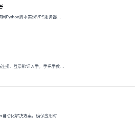
署
深夜数据库宕机、用户投诉激增？本文结合实际案例，解析如何用Python脚本实现VPS服务器上MariaDB数据库的高可用部署，涵盖监控、切换、备份全流程。
买VPS像买小房子，如何确认"产权"真实？用Python脚本从网络连接、登录验证入手，手把手教你验证VPS购买有效性。
详解美国VPS服务器时区不同步的问题现象、诊断方法及Python自动化解决方案，确保应用时间相关功能稳定运行。