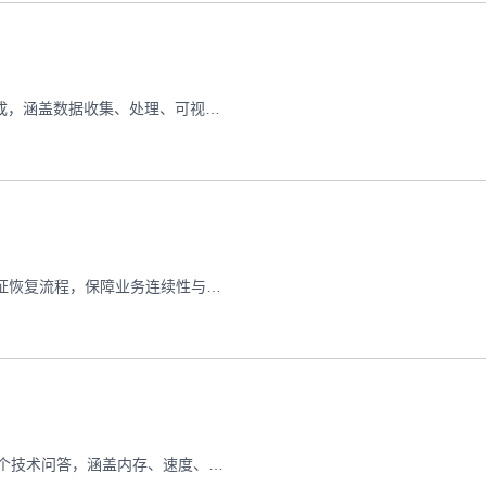
通过Python自动化脚本实现香港VPS服务器月度运维报告的生成，涵盖数据收集、处理、可视化全流程，提升运维效率与准确性。
通过Python编写自动化脚本，模拟海外云服务器灾难场景并验证恢复流程，保障业务连续性与数据安全。
在香港服务器上运行Python脚本常遇到性能瓶颈？本文通过10个技术问答，涵盖内存、速度、循环、数据处理等常见场景，提供可落地的优化方法。