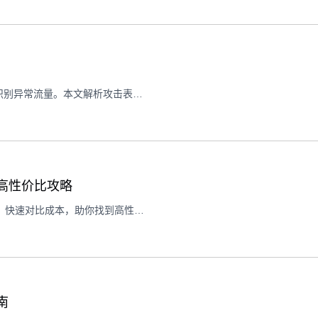
VPS海外服务器易受DDOS攻击威胁，通过Python脚本可快速识别异常流量。本文解析攻击表现、检测原理及应对措施，助你守护服务器安全。
与高性价比攻略
手动筛选VPS服务器耗时易错？Python脚本自动抓取配置价格，快速对比成本，助你找到高性价比方案。本文详解技术实现与选择逻辑。
南