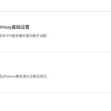
Proxy基础设置
本文讲解如何通过Python脚本自动化生成HAProxy配置文件，解决VPS服务器负载均衡手动配置的低效问题，涵盖脚本编写、文件部署及生效步骤。
美国VPS服务器时区异常可能干扰日志记录与任务执行，本文通过Python脚本演示诊断及修正方法，助你快速保障系统时间准确性