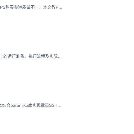
VPS（虚拟专用服务器）是常用的虚拟服务器工具，但市场上VPS购买渠道质量不一。本文教Python新手通过脚本分析备案信息、用户评价等，筛选可靠购买渠道，规避钓鱼风险。
本文从基础概念出发，详细讲解Python 3.10脚本在VPS服务器上的运行准备、执行流程及实际应用场景，帮助用户理解两者协同工作的底层逻辑。
管理多台VPS服务器时手动操作效率低？本文教你用Python脚本结合paramiko库实现批量SSH操作，提升运维效率并保存执行结果。