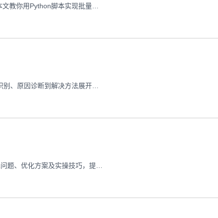
管理多台VPS海外服务器时，手动安装软件效率低且易出错。本文教你用Python脚本实现批量安装，提升运维效率。
本文围绕香港VPS运行Python脚本时的内存溢出问题，从现象识别、原因诊断到解决方法展开，结合实际场景提供可操作的排查思路。
通过Python Paramiko库优化国外VPS远程命令执行，解析常见问题、优化方案及实操技巧，提升远程管理稳定性与效率。