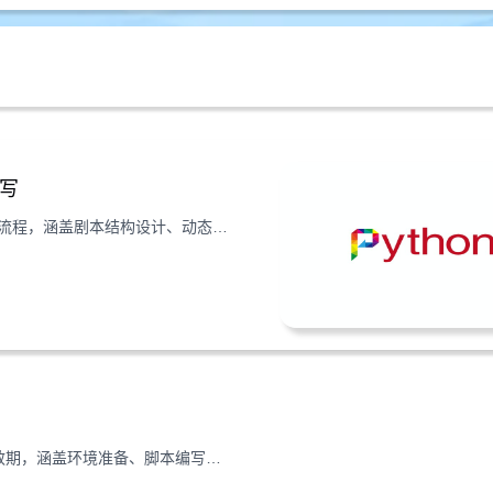
编写
详解通过Python结合Ansible实现VPS云服务器自动化部署的全流程，涵盖剧本结构设计、动态生成方法及执行操作的实操指南。
本文手把手教你用Python脚本监控VPS海外服务器SSL证书有效期，涵盖环境准备、脚本编写、结果分析及自动化检测全流程，助你提前规避证书过期风险。