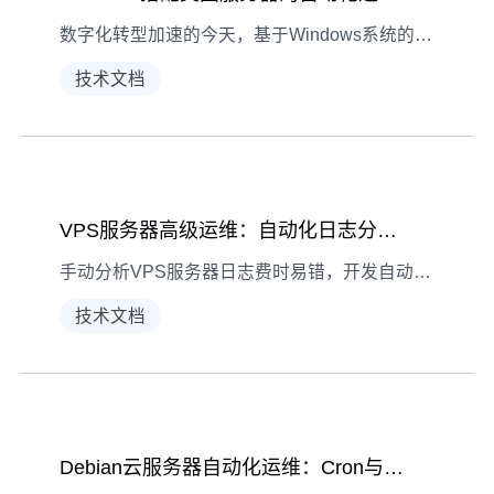
数字化转型加速的今天，基于Windows系统的美国服务器自动化运维正成为企业提效关键。本文从环境准备到脚本开发、场景实践，手把手教你用PowerShell打造高效运维工具。
技术文档
VPS服务器高级运维：自动化日志分析脚本开发教程
手动分析VPS服务器日志费时易错，开发自动化脚本是提升运维效率的关键。本文从准备到优化，手把手教你开发实用日志分析脚本。
技术文档
Debian云服务器自动化运维：Cron与脚本部署实战