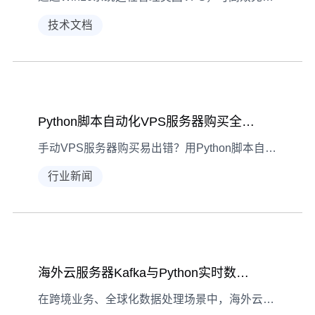
技术文档
Python脚本自动化VPS服务器购买全流程指南
手动VPS服务器购买易出错？用Python脚本自动化完成选配置、填信息到支付全流程，结合硬件架构解析与实操代码，助力高效完成VPS服务器购买。
行业新闻
海外云服务器Kafka与Python实时数据同步配置指南
在跨境业务、全球化数据处理场景中，海外云服务器的实时数据同步能力至关重要。通过Kafka消息队列与Python消费者配合，可高效实现数据实时传输。本文详解海外云服务器上的全流程配置方法。