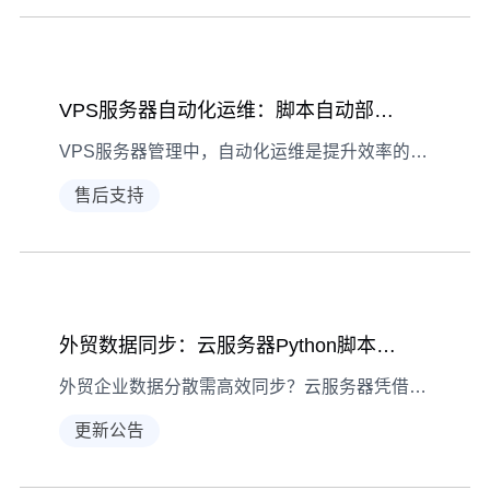
VPS服务器自动化运维：脚本自动部署实践指南
VPS服务器管理中，自动化运维是提升效率的关键。通过运维脚本实现自动部署，能有效减少人为失误，本文分享工具选择、部署步骤与实战经验。
售后支持
外贸数据同步：云服务器Python脚本编程思路解析
外贸企业数据分散需高效同步？云服务器凭借稳定算力与网络，搭配Python脚本可实现自动化数据整合。本文详解从需求分析到定时监控的全流程实现思路。
更新公告