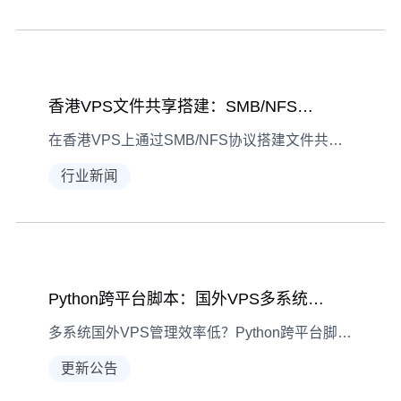
香港VPS文件共享搭建：SMB/NFS配置与Python权限管理
在香港VPS上通过SMB/NFS协议搭建文件共享服务，结合Python实现自动化权限管理，本文详解配置流程与实践技巧，助力高效数据共享。
行业新闻
Python跨平台脚本：国外VPS多系统统一管理实战
多系统国外VPS管理效率低？Python跨平台脚本如何实现Linux/Windows统一操作？实战代码+避坑指南
更新公告