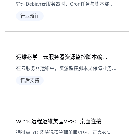
管理Debian云服务器时，Cron任务与脚本部署是实现自动化运维的核心工具。本文结合真实案例，详解如何通过Cron定时任务与脚本部署，提升服务器管理效率与稳定性。
行业新闻
运维必学：云服务器资源监控脚本编写3个核心思路
在云服务器运维中，资源监控脚本是保障业务稳定的关键工具。本文拆解确定监控指标、选择编程语言、数据存储展示3大核心思路，结合真实运维案例提供可复用的技术路径。
售后支持
Win10远程运维美国VPS：桌面连接与脚本自动化方案
通过Win10系统远程管理美国VPS，可高效完成日常维护。本文详解远程桌面连接操作与脚本自动化执行方案，助你轻松实现VPS稳定运维。