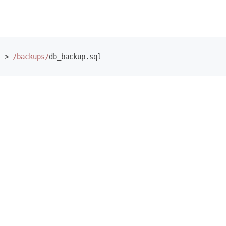
 > 
/backups/
db_backup.
sql