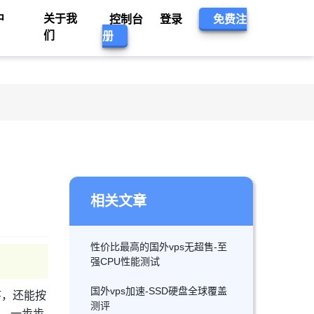
中
关于我
控制台
登录
免费注
们
册
相关文章
性价比最高的国外vps无超售-至
强CPU性能测试
国外vps加速-SSD硬盘全球覆盖
序，还能按
测评
置，一步步