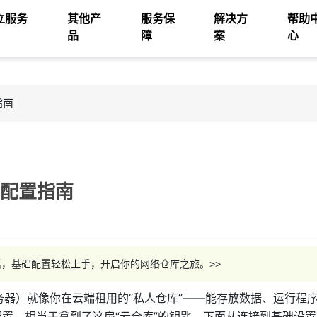
立服务
其他产
服务保
解决方
帮助
品
障
案
心
指南
础配置指南
灵活，基础配置轻松上手，开启你的网络仓库之旅。>>
务器）就像你在云端租用的“私人仓库”——能存放数据、运行程
配置，相当于拿到了这扇“云仓库”的钥匙。下面从连接到基础设