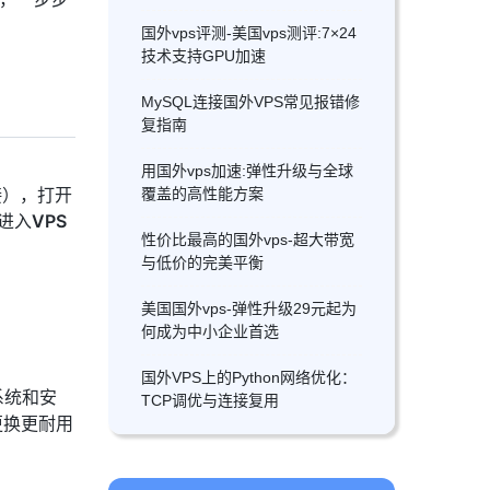
国外vps评测-美国vps测评:7×24
技术支持GPU加速
MySQL连接国外VPS常见报错修
复指南
用国外vps加速:弹性升级与全球
接），打开
覆盖的高性能方案
进入
VPS
性价比最高的国外vps-超大带宽
与低价的完美平衡
美国国外vps-弹性升级29元起为
何成为中小企业首选
国外VPS上的Python网络优化：
系统和安
TCP调优与连接复用
更换更耐用