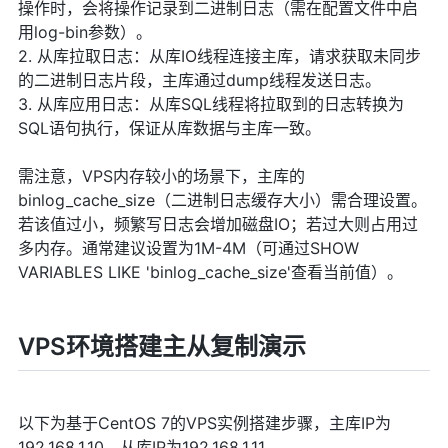
操作时，会将操作记录到二进制日志（需在配置文件中启
用log-bin参数）。
2. 从库拉取日志：从库IO线程连接主库，请求获取未同步
的二进制日志片段，主库通过dump线程发送日志。
3. 从库应用日志：从库SQL线程将拉取到的日志转换为
SQL语句执行，保证从库数据与主库一致。
需注意，VPS内存较小的场景下，主库的
binlog_cache_size（二进制日志缓存大小）需合理设置。
若该值过小，频繁写日志会增加磁盘IO；若过大则占用过
多内存。通常建议设置为1M-4M（可通过SHOW
VARIABLES LIKE 'binlog_cache_size'查看当前值）。
VPS环境搭建主从复制演示
以下为基于CentOS 7的VPS实例搭建步骤，主库IP为
192.168.1.10，从库IP为192.168.1.11。