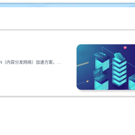
网站图片加载慢易流失用户？本文教你通过VPS服务器结合CDN（内容分发网络）加速方案，从配置到优化全流程提升图片加载速度，助力改善用户体验。