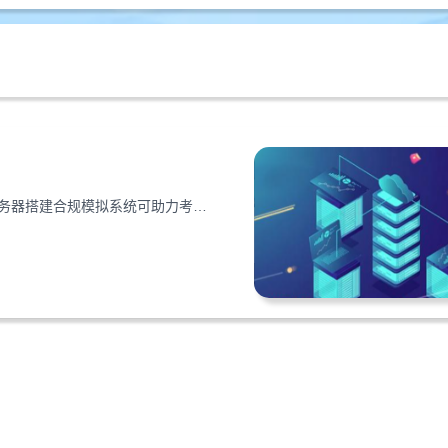
跨境电商产品进入欧洲需CE认证（欧洲合格认证），利用云服务器搭建合规模拟系统可助力考生备考，本文详解服务器选择、环境搭建、开发部署及测试优化全流程。