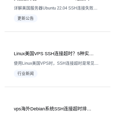
详解美国服务器Ubuntu 22.04 SSH连接失败的常见现象、诊断步骤及针对性解决方案，覆盖网络、服务、防火墙等多维度排查，助力用户快速恢复连接。
更新公告
Linux美国VPS SSH连接超时？5种实用解决方案
使用Linux美国VPS时，SSH连接超时是常见问题。本文整理5种实用调整方案，涵盖客户端/服务器配置、防火墙检查、网络优化及软件更新，助你稳定连接操作VPS。
行业新闻
vps海外Debian系统SSH连接超时排查指南