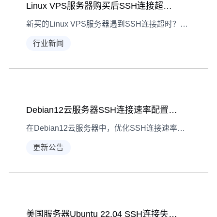
Linux VPS服务器购买后SSH连接超时排查指南
新买的Linux VPS服务器遇到SSH连接超时？本文从现象识别、逐步诊断到具体解决，为刚完成vps服务器购买的用户提供全流程排查方法，涵盖网络、防火墙、服务配置等核心环节。
行业新闻
Debian12云服务器SSH连接速率配置策略
在Debian12云服务器中，优化SSH连接速率能提升操作流畅度。本文详解影响因素、检查方法及配置策略，助你高效调整连接速率。
更新公告
美国服务器Ubuntu 22.04 SSH连接失败全场景解决指南