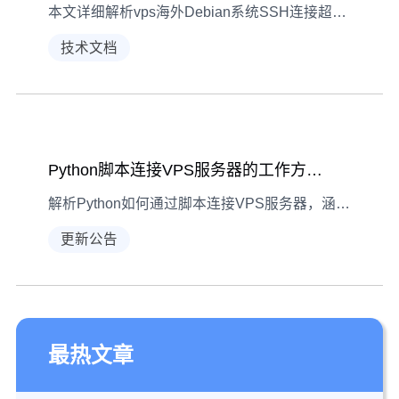
本文详细解析vps海外Debian系统SSH连接超时的常见现象与排查步骤，涵盖网络检查、服务状态、防火墙设置及配置文件调整等实用方法，助你快速定位并解决问题。
技术文档
Python脚本连接VPS服务器的工作方式解析
解析Python如何通过脚本连接VPS服务器，涵盖关键工具、操作流程及实际应用场景，助你高效管理远程服务器。
更新公告
最热文章