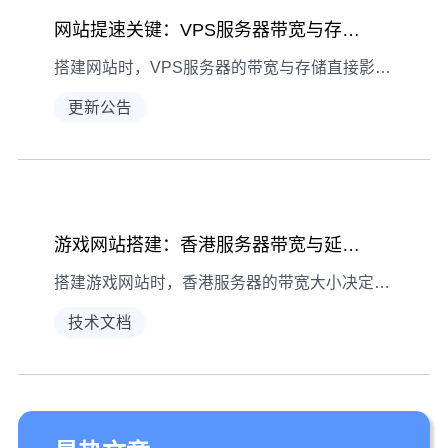
网站提速关键：VPS服务器带宽与存储选对逻辑
搭建网站时，VPS服务器的带宽与存储直接影响加载速度。本文从实际需求出发，解析如何根据流量、内容类型和数据增长，科学选择带宽与存储配置。
更新公告
游戏网站搭建：香港服务器带宽与延迟怎么选
搭建游戏网站时，香港服务器的带宽大小决定同时承载玩家数，延迟高低直接影响操作流畅度。本文详解带宽选择技巧与延迟测试方法，助你打造更优质的游戏网站。
技术文档