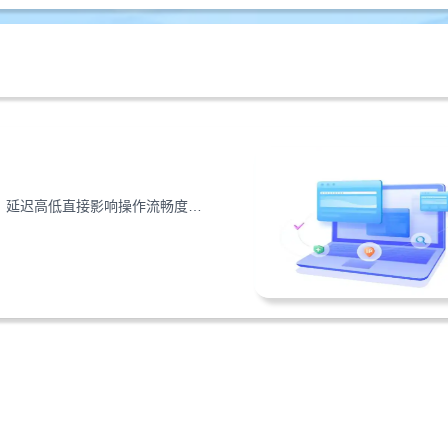
搭建游戏网站时，香港服务器的带宽大小决定同时承载玩家数，延迟高低直接影响操作流畅度。本文详解带宽选择技巧与延迟测试方法，助你打造更优质的游戏网站。