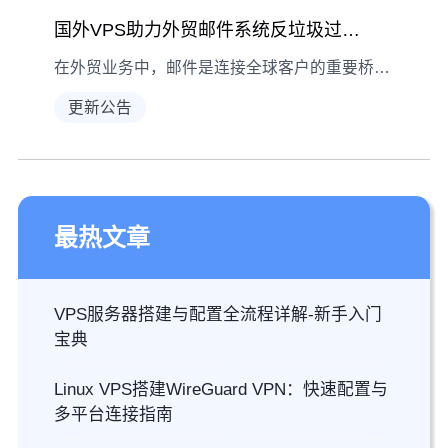
国外VPS助力外贸邮件系统反垃圾过滤工作方式说明
在外贸业务中，邮件是连接全球客户的重要桥梁，但垃圾邮件泛滥常导致商机被淹没。国外VPS通过多维度反垃圾过滤技术，为外贸企业构建高效防护网，本文详解其核心工作方式。
更新公告
最热文章
VPS服务器搭建与配置全流程详解-新手入门
宝典
Linux VPS搭建WireGuard VPN：快速配置与
多平台连接指南