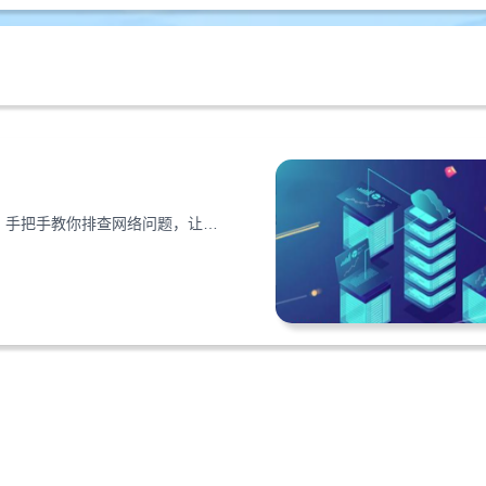
新买的VPS服务器搭建网站却打不开？从现象识别到故障解决，手把手教你排查网络问题，让网站快速恢复访问。