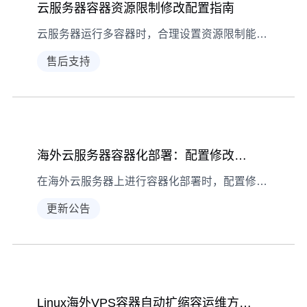
云服务器容器资源限制修改配置指南
云服务器运行多容器时，合理设置资源限制能避免资源抢占，保障应用稳定。本文详解Docker、Kubernetes环境下的容器CPU/内存限制配置方法，新手也能快速上手。
售后支持
海外云服务器容器化部署：配置修改的实用技巧
在海外云服务器上进行容器化部署时，配置修改是常见操作。本文以Nginx容器为例，分享挂载外部文件、使用配置工具等技巧，帮你解决配置丢失、操作低效等问题。
更新公告
Linux海外VPS容器自动扩缩容运维方案解析