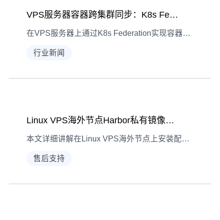
VPS服务器容器跨集群同步：K8s Federation配置指南
在VPS服务器上通过K8s Federation实现容器跨集群同步，可提升应用高可用性与扩展性。本文详解环境准备、配置步骤及验证方法，附实际案例与问题排查指南。
行业新闻
Linux VPS海外节点Harbor私有镜像仓库安装指南
本文详细讲解在Linux VPS海外节点上安装配置Harbor私有镜像仓库的全流程，涵盖准备工作、下载配置、启动测试等核心步骤，适合容器运维人员参考。
售后支持