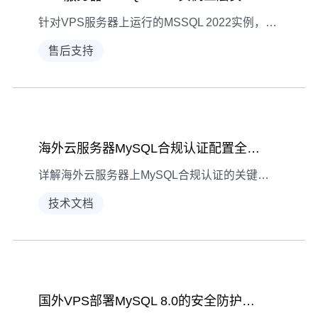
针对VPS服务器上运行的MSSQL 2022实例，从网络、实例、数据三个层面解析安全防护配置方法，助力用户构建立体防护体系。
售后支持
海外云服务器MySQL合规认证配置全解析
详解海外云服务器上MySQL合规认证的关键步骤，涵盖环境准备、用户权限设置、数据加密及审计日志配置，助企业满足海外数据法规要求
技术文档
国外VPS部署MySQL 8.0的安全防护方案