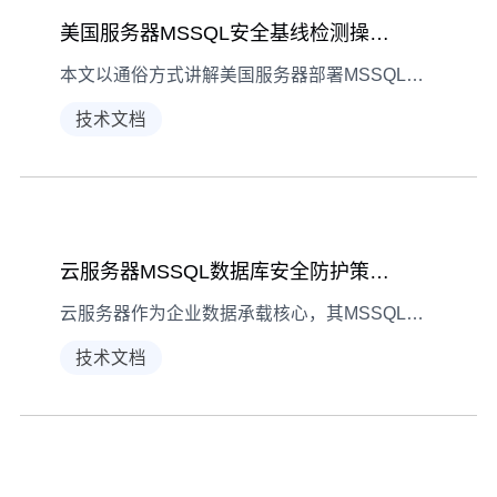
美国服务器MSSQL安全基线检测操作指南
本文以通俗方式讲解美国服务器部署MSSQL时的安全基线检测流程，涵盖账户安全、权限分配、审计设置等核心步骤，助你系统排查服务器安全隐患。
技术文档
云服务器MSSQL数据库安全防护策略全解析
云服务器作为企业数据承载核心，其MSSQL数据库安全直接关系业务稳定。本文从身份验证、数据加密到监控审计，拆解多维度防护策略，助企业筑牢数字安全防线。
技术文档