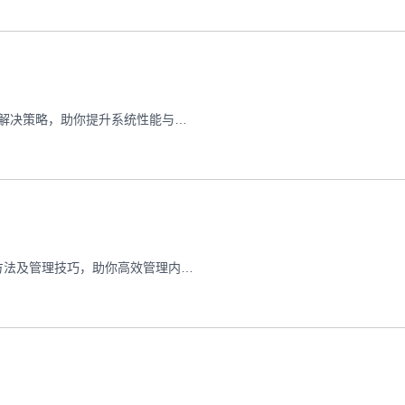
本文详解CentOS 9海外VPS内存泄漏的现象识别、诊断方法及解决策略，助你提升系统性能与稳定性。
本文详解Ubuntu 22.04 VPS服务器中Swap分区的作用、创建方法及管理技巧，助你高效管理内存资源，提升服务器稳定性。