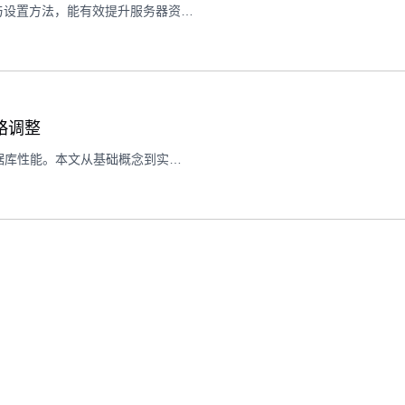
虚拟内存是Win10云服务器的重要功能模块，理解其运行逻辑与设置方法，能有效提升服务器资源利用率与性能表现。本文详细拆解虚拟内存概念、工作原理及优化技巧
策略调整
在VPS海外环境中使用MSSQL 2019，内存池配置直接影响数据库性能。本文从基础概念到实操调整，详解如何通过内存池优化提升响应速度与稳定性。