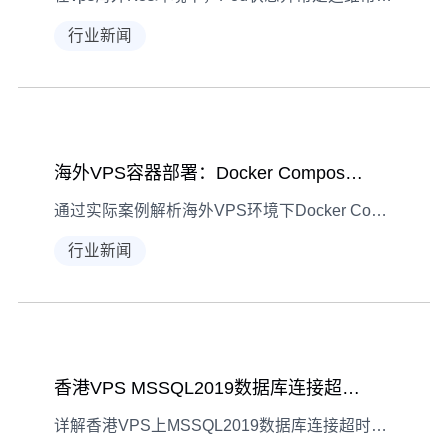
行业新闻
海外VPS容器部署：Docker Compose故障排查实战
通过实际案例解析海外VPS环境下Docker Compose部署故障，涵盖服务启动异常的诊断流程与修复方法，助力高效解决容器运维问题。
行业新闻
香港VPS MSSQL2019数据库连接超时故障排查
详解香港VPS上MSSQL2019数据库连接超时的常见现象、诊断步骤及解决方法，覆盖网络、服务、配置、性能四大排查方向，附真实优化案例。