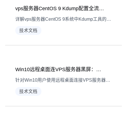
vps服务器CentOS 9 Kdump配置全流程解析
详解vps服务器CentOS 9系统中Kdump工具的配置流程与编程思路，涵盖环境检查、组件安装、配置文件编辑及验证步骤
技术文档
Win10远程桌面连VPS服务器黑屏：故障排查指南
针对Win10用户使用远程桌面连接VPS服务器时出现的黑屏问题，提供从现象描述到诊断解决的全流程排查方法，帮助快速定位并修复故障。
技术文档