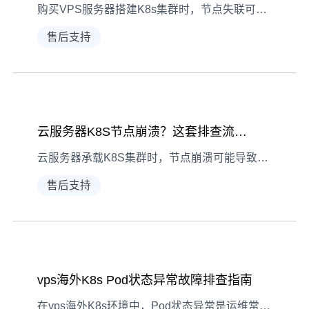
购买VPS服务器搭建K8s集群时，节点失联可能影响业务运行。本文从现象、诊断到解决，详细解析排查全流程，助你快速恢复集群稳定。
售后支持
云服务器K8S节点崩溃？这套排查流程帮你快速恢复
云服务器承载K8S集群时，节点崩溃可能导致业务中断。本文结合实际案例，拆解从现象观察到根源解决的完整排查流程，助运维人员快速定位问题。
售后支持
vps海外K8s Pod状态异常故障排查指南
在vps海外K8s环境中，Pod状态异常是运维常见问题。本文从异常识别、原因诊断到具体解决，系统梳理排查思路，助你快速定位并修复问题。