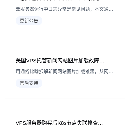
云服务器运行中日志异常是常见问题，本文通过真实案例拆解故障现象、诊断思路与解决方法，帮助运维人员快速定位并处理日志异常问题。
更新公告
美国VPS托管新闻网站图片加载故障排查指南
用通俗比喻拆解新闻网站图片加载难题，从网络、服务器到文件逐层排查，帮你快速定位美国VPS托管下的图片加载故障
售后支持
VPS服务器购买后K8s节点失联排查指南