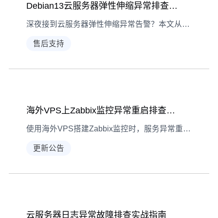
Debian13云服务器弹性伸缩异常排查指南
深夜接到云服务器弹性伸缩异常告警？本文从故障现象入手，详解Debian13云服务器弹性伸缩异常的排查步骤与解决方法，助你快速定位问题。
售后支持
海外VPS上Zabbix监控异常重启排查全流程
使用海外VPS搭建Zabbix监控时，服务异常重启可能导致数据中断。本文从现象识别到问题解决，详解排查步骤与优化方案，助你快速恢复监控稳定性。
更新公告
云服务器日志异常故障排查实战指南