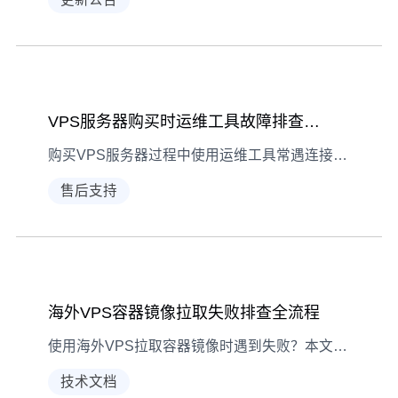
VPS服务器购买时运维工具故障排查指南
购买VPS服务器过程中使用运维工具常遇连接异常、数据显示错误等问题，本文按现象-诊断-解决逻辑提供详细排查方法，助你高效处理故障。
售后支持
海外VPS容器镜像拉取失败排查全流程
使用海外VPS拉取容器镜像时遇到失败？本文从现象识别到逐步诊断，覆盖网络、认证、仓库、磁盘四大常见问题，提供可操作的排查与解决方法。
技术文档