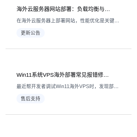
海外云服务器网站部署：负载均衡与缓存优化策略
在海外云服务器上部署网站，性能优化是关键。本文详解负载均衡与缓存配置两大核心策略，助您提升网站响应速度与稳定性。
更新公告
Win11系统VPS海外部署常见报错修复指南
最近帮开发者调试Win11海外VPS时，发现部署阶段常被网络连接、软件安装、系统更新三类报错卡住。本文整理最常见的三个问题及解决经验，助你高效排障。
售后支持