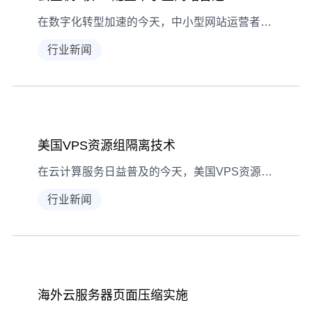
在数字化转型加速的今天，中小型网站运营者面临服务器选型的核心难题。云主机2核4G配置凭借其均衡的性能表现与成本优势，已成为日均访问量5万次以下网站的黄金选择。本文将深度解析该配置的技术特性、适用场景及优化方案，帮助用户实现资源利用效率最大化。 云主机2核4G配置: 中小型网站首选,云主机介绍 一、2核4G云主机的基础架构解析
行业新闻
美国VPS资源组隔离技术
在云计算服务日益普及的今天，美国VPS资源组隔离技术成为保障服务器性能与安全的关键解决方案。
行业新闻
海外云服务器页面压缩实施