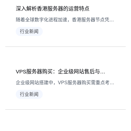
深入解析香港服务器的运营特点
随着全球数字化进程加速，香港服务器节点凭借独特区位优势成为亚太地区企业部署网络服务的重要选择。本文将从技术架构、网络性能、合规环境三大维度深入解析香港服务器的运营特点，提供专业选型建议与部署方案，帮助企业实现业务增长与风险控制的完美平衡。 香港服务器节点,服务器香港节点 香港网络枢纽的区位优势分析 香港服务器节点之所以备受青睐，源于其得天独厚的地理位置与网络基础设施
行业新闻
VPS服务器购买：企业级网站售后与技术支持对比指南
企业级网站搭建中，VPS服务器购买需重点考察售后与技术支持。本文从响应时效、服务覆盖、技术深度三方面对比分析，助您选对稳定伙伴。
行业新闻