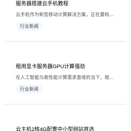
服务器搭建云手机教程
云手机作为新型移动计算解决方案，正在重构传统移动设备使用模式。本文将详细解析基于服务器搭建私有云手机系统的完整流程，涵盖硬件选型、虚拟化环境配置、安卓系统部署等关键技术环节，帮助开发者与企业用户打造稳定高效的移动计算平台。 服务器搭建云手机教程,云服务器搭建手机版教程 一、云手机服务器硬件选型指南 搭建云手机系统的首要步骤是选择合适的服务器硬件。建议采用配备Intel
行业新闻
租用显卡服务器GPU计算强劲
在人工智能与高性能计算需求激增的当下，租用显卡服务器已成为企业获取GPU算力的最优解。本文深入解析显卡服务器租赁的核心优势，对比不同配置方案的计算性能表现，并提供专业的选型指南。通过系统性解读GPU计算集群的部署要点，帮助企业实现算力资源的弹性配置与成本优化。 租用显卡服务器GPU计算强劲选型指南与方案解析 一、GPU服务器技术优势与行业应用场景
行业新闻
云主机2核4G配置中小型网站首选