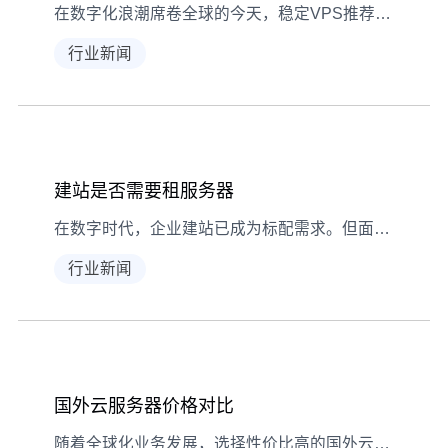
在数字化浪潮席卷全球的今天，稳定VPS推荐低延迟需求持续攀升。无论是跨境企业部署云端系统，还是游戏玩家追求极致响应速度，优质的虚拟专用服务器（VPS）都成为关键基础设施。本文通过专业视角解析如何选择兼顾稳定性与低延迟的VPS服务，从服务器性能、网络架构到数据中心布局等多个维度，为不同应用场景提供精准解决方案。 稳定VPS推荐低延迟畅享丝滑体验-云端服务深度解析
行业新闻
建站是否需要租服务器
在数字时代，企业建站已成为标配需求。但面对"是否需要租服务器"这个核心问题，许多决策者陷入选择困境。本文将深入解析网站建设与服务器租赁的关联，通过对比分析不同建站方案的技术特性和成本结构，帮助用户制定最佳决策路径。 建站是否需要租服务器,技术方案对比-决策指南 一、网站建设基础需求分析 构建网站的首要任务是明确技术需求。对于日均访问量低于1000的小型展示站
行业新闻
国外云服务器价格对比
随着全球化业务发展，选择性价比高的国外云服务器成为企业关键决策。本文深度解析AWS、Google Cloud、Microsoft Azure等主流服务商的定价策略，对比按需计费、预留实例等不同模式的成本差异，帮助用户根据业务需求选择最优方案。 国外云服务器价格对比,国外云服务器价格 对比 一、核心定价因素与基准配置对比 在对比国外云服务器价格时，需明确影响成本的四大核心要素