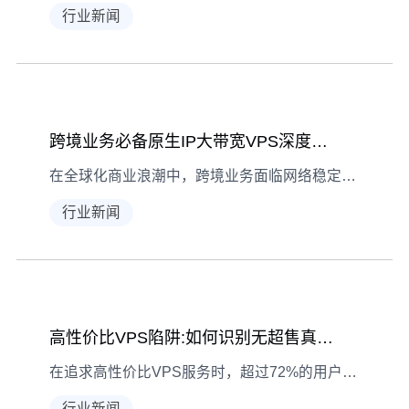
行业新闻
跨境业务必备原生IP大带宽VPS深度解析
在全球化商业浪潮中，跨境业务面临网络稳定性与合规性双重考验。原生IP大带宽VPS凭借其独特的网络优势，正在成为企业突破地域限制的核心基础设施。本文将深入解析这类特殊服务器的技术特征、应用场景及选型策略，为跨境电商、海外营销等业务提供关键技术支持。 跨境业务必备原生IP大带宽VPS深度解析-网络架构解决方案 原生IP的核心价值与网络拓扑架构 原生IP（Native
行业新闻
高性价比VPS陷阱:如何识别无超售真实承诺
在追求高性价比VPS服务时，超过72%的用户曾遭遇隐性超售问题。本文深度解析"无超售"承诺背后的技术真相，通过五维度检测法和三大核心指标，教您准确识别真实资源配置。我们将揭示供应商常用的性能缩水手段，并给出规避资源争抢的实操方案。 高性价比VPS陷阱破解：无超售承诺的验证方法论 超售技术底层逻辑与商业动机 虚拟化技术的核心矛盾在于物理资源复用率与服务质量之间的平衡
行业新闻