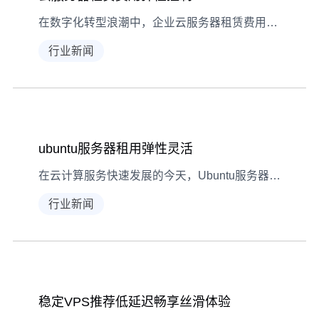
在数字化转型浪潮中，企业云服务器租赁费用弹性控制已成为成本优化的核心课题。本文深入解析云服务定价机制，通过六维度策略帮助用户实现资源利用率最大化与支出精准管控。我们将重点探讨自动伸缩配置、资源监控体系、用量预测模型等关键技术，为企业构建动态成本控制框架提供完整解决方案。 云服务器租赁费用弹性控制，智能成本优化方案解析 云服务计费模式深度剖析
行业新闻
ubuntu服务器租用弹性灵活
在云计算服务快速发展的今天，Ubuntu服务器租用已成为企业数字化转型的重要选择。弹性灵活的资源配置能力，使得用户能够根据业务波动实时调整计算资源。本文将深入解析Ubuntu云服务器的弹性扩展原理，详细说明如何通过自动化工具实现资源动态调配，并对比不同服务商的特色方案。 Ubuntu服务器租用弹性灵活,云端资源动态调配-企业级解决方案解析 云计算架构下的弹性资源分配机制
行业新闻
稳定VPS推荐低延迟畅享丝滑体验