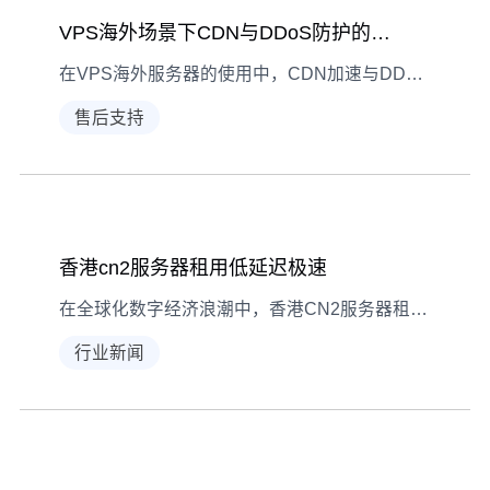
VPS海外场景下CDN与DDoS防护的协同实战
在VPS海外服务器的使用中，CDN加速与DDoS防护的协同机制能有效平衡性能与安全，本文结合实际案例解析二者如何联动保障业务稳定。
售后支持
香港cn2服务器租用低延迟极速
在全球化数字经济浪潮中，香港CN2服务器租用凭借其独特网络架构正成为企业出海的首选方案。本文将深度解析CN2线路的低延迟特性、机房选址要点、网络优化原理等核心技术要素，并提供实测数据对比展示如何通过专业服务器租用实现跨境业务的极速响应。无论您是金融交易平台还是跨境电商企业，都将在此找到提升网络性能的关键策略。 香港CN2服务器租用低延迟极速：跨境网络优化方案解析 一
行业新闻