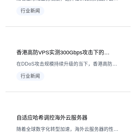
行业新闻
香港高防VPS实测300Gbps攻击下的稳定表现
在DDoS攻击规模持续升级的当下，香港高防VPS凭借其独特的地理优势与防御能力成为企业首选。本文通过真实300Gbps混合攻击测试数据，深度解析香港机房如何实现攻击流量精准清洗，同时保持业务零中断的稳定表现，为金融、游戏等重防护行业提供服务器选型参考。 香港高防VPS实测: 300Gbps攻击下的稳定表现,香港高带宽vps 测试环境搭建与攻击模拟方案 本次实测选用香港Tier
行业新闻
自适应哈希调控海外云服务器
随着全球数字化转型加速，海外云服务器的性能优化成为企业出海的关键课题。