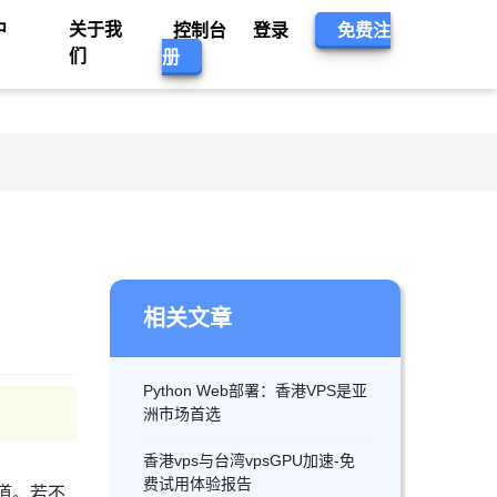
中
关于我
控制台
登录
免费注
们
册
相关文章
Python Web部署：香港VPS是亚
洲市场首选
香港vps与台湾vpsGPU加速-免
费试用体验报告
道。若不