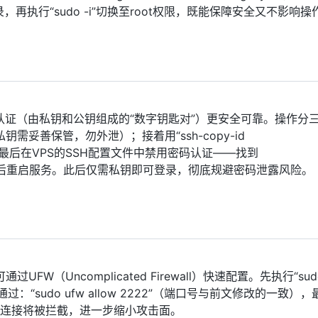
，再执行“sudo -i”切换至root权限，既能保障安全又不影响操
证（由私钥和公钥组成的“数字钥匙对”）更安全可靠。操作分
对（私钥需妥善保管，勿外泄）；接着用“ssh-copy-id
港VPS；最后在VPS的SSH配置文件中禁用密码认证——找到
改为“no”，保存后重启服务。此后仅需私钥即可登录，彻底规避密码泄露风险。
W（Uncomplicated Firewall）快速配置。先执行“sudo
通过：“sudo ufw allow 2222”（端口号与前文修改的一致）
权的外部连接将被拦截，进一步缩小攻击面。