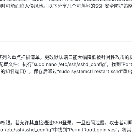
随时可能面临入侵风险。以下分享几个可落地的SSH安全防护策
被黑客列入重点扫描清单。更改默认端口能大幅降低被针对性攻击的
：执行“sudo nano /etc/ssh/sshd_config”，找到“Por
端口），保存后通过“sudo systemctl restart sshd”
操作权限。若允许其直接通过SSH登录，一旦密码泄露，攻击者可
c/ssh/sshd_config”中找到“PermitRootLogin yes”，将