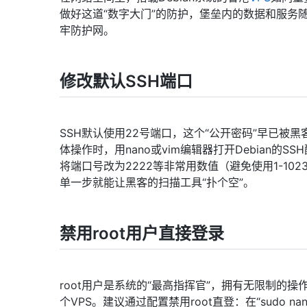
做好这道“数字大门”的防护，堡垒内的数据和服务
牢防护网。
修改默认SSH端口
SSH默认使用22号端口，这个“公开密码”早已
体操作时，用nano或vim编辑器打开Debian的SSH配置文件
将端口号改为2222等非常用数值（避免使用1-1023的知名
单一步就能让黑客的扫描工具“扑个空”。
禁用root用户直接登录
root用户是系统的“最高指挥官”，拥有无限制的
个VPS。建议通过配置禁用root直登：在“sudo nano /et