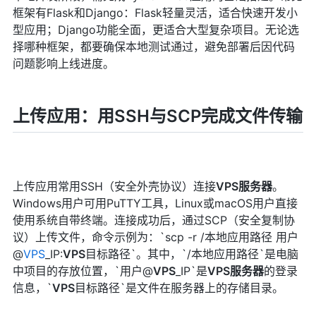
框架有Flask和Django：Flask轻量灵活，适合快速开发小
型应用；Django功能全面，更适合大型复杂项目。无论选
择哪种框架，都要确保本地测试通过，避免部署后因代码
问题影响上线进度。
上传应用：用SSH与SCP完成文件传输
上传应用常用SSH（安全外壳协议）连接
VPS
服务器
。
Windows用户可用PuTTY工具，Linux或macOS用户直接
使用系统自带终端。连接成功后，通过SCP（安全复制协
议）上传文件，命令示例为：`scp -r /本地应用路径 用户
@
VPS
_IP:
VPS
目标路径`。其中，`/本地应用路径`是电脑
中项目的存放位置，`用户@
VPS
_IP`是
VPS
服务器
的登录
信息，`
VPS
目标路径`是文件在服务器上的存储目录。