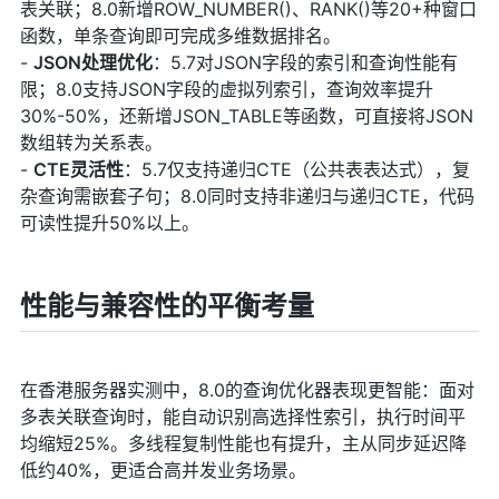
表关联；8.0新增ROW_NUMBER()、RANK()等20+种窗口
函数，单条查询即可完成多维数据排名。
-
JSON处理优化
：5.7对JSON字段的索引和查询性能有
限；8.0支持JSON字段的虚拟列索引，查询效率提升
30%-50%，还新增JSON_TABLE等函数，可直接将JSON
数组转为关系表。
-
CTE灵活性
：5.7仅支持递归CTE（公共表表达式），复
杂查询需嵌套子句；8.0同时支持非递归与递归CTE，代码
可读性提升50%以上。
性能与兼容性的平衡考量
在香港服务器实测中，8.0的查询优化器表现更智能：面对
多表关联查询时，能自动识别高选择性索引，执行时间平
均缩短25%。多线程复制性能也有提升，主从同步延迟降
低约40%，更适合高并发业务场景。