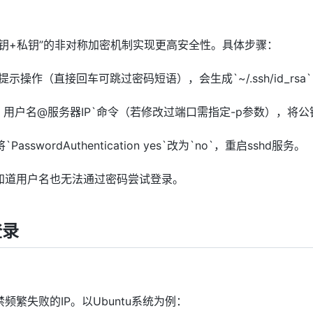
钥+私钥”的非对称加密机制实现更高安全性。具体步骤：
按提示操作（直接回车可跳过密码短语），会生成`~/.ssh/id_rsa
p 2222 用户名@服务器IP`命令（若修改过端口需指定-p参数），将
`PasswordAuthentication yes`改为`no`，重启sshd服务。
知道用户名也无法通过密码尝试登录。
登录
禁频繁失败的IP。以Ubuntu系统为例：