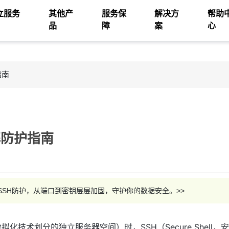
立服务
其他产
服务保
解决方
帮助
品
障
案
心
指南
破解防护指南
多重SSH防护，从端口到密钥层层加固，守护你的数据安全。>>
技术划分的独立服务器空间）时，SSH（Secure Shell，