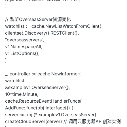
}
// 监听OverseasServer资源变化
watchlist := cache.NewListWatchFromClient(
clientset.Discovery().RESTClient(),
"overseasservers",
v1.NamespaceAll,
v1.ListOptions{},
)
_, controller := cache.NewInformer(
watchlist,
&examplev1.OverseasServer{},
10*time.Minute,
cache.ResourceEventHandlerFuncs{
AddFunc: func(obj interface{}) {
server := obj.(*examplev1.OverseasServer)
createCloudServer(server) // 调用云服务器API创建实例