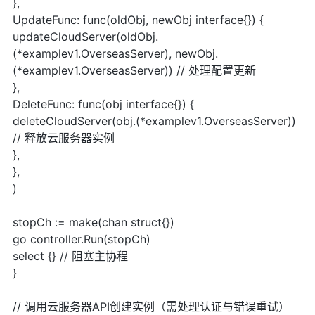
},
UpdateFunc: func(oldObj, newObj interface{}) {
updateCloudServer(oldObj.
(*examplev1.OverseasServer), newObj.
(*examplev1.OverseasServer)) // 处理配置更新
},
DeleteFunc: func(obj interface{}) {
deleteCloudServer(obj.(*examplev1.OverseasServer))
// 释放云服务器实例
},
},
)
stopCh := make(chan struct{})
go controller.Run(stopCh)
select {} // 阻塞主协程
}
// 调用云服务器API创建实例（需处理认证与错误重试）