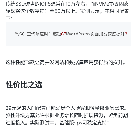
传统SSD硬盘的IOPS通常在10万左右，而NVMe协议固态
硬盘将这个数字提升至50万以上。实测显示，在相同配置
下：
MySQL查询响应时间缩短
67
%WordPress页面加载速度提升
3
倍大
这种性能飞跃让高并发网站和数据库应用获得质的提升。
性价比之选
29元起的入门配置已能满足个人博客和轻量级业务需求。
弹性升级方案允许根据业务增长随时扩展资源，避免前期
过度投入。实际测试中，基础版vps可稳定支持：