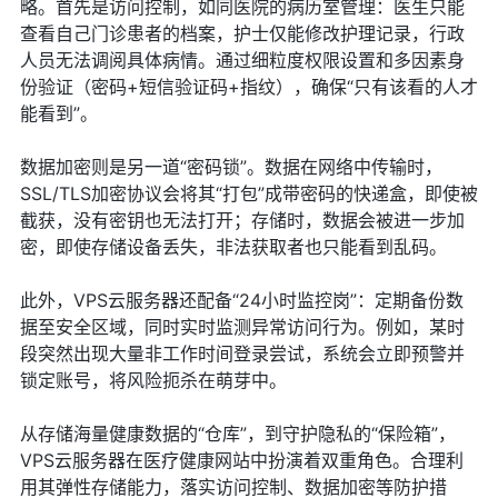
略。首先是访问控制，如同医院的病历室管理：医生只能
查看自己门诊患者的档案，护士仅能修改护理记录，行政
人员无法调阅具体病情。通过细粒度权限设置和多因素身
份验证（密码+短信验证码+指纹），确保“只有该看的人才
能看到”。
数据加密则是另一道“密码锁”。数据在网络中传输时，
SSL/TLS加密协议会将其“打包”成带密码的快递盒，即使被
截获，没有密钥也无法打开；存储时，数据会被进一步加
密，即使存储设备丢失，非法获取者也只能看到乱码。
此外，VPS云服务器还配备“24小时监控岗”：定期备份数
据至安全区域，同时实时监测异常访问行为。例如，某时
段突然出现大量非工作时间登录尝试，系统会立即预警并
锁定账号，将风险扼杀在萌芽中。
从存储海量健康数据的“仓库”，到守护隐私的“保险箱”，
VPS云服务器在医疗健康网站中扮演着双重角色。合理利
用其弹性存储能力，落实访问控制、数据加密等防护措