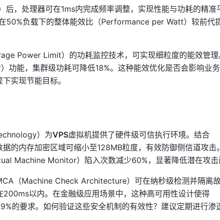
nology）后，处理器可在1ms内完成频率调整，实现性能与功耗的精
负载下的整体能效比（Performance per Watt）较前代
erage Power Limit）的功耗监控技术，可实现细粒度的能效管
e Scheduler）功能，集群级功耗可降低18%。这种能效优化是否会影响
提下实现节能目标。
echnology）为
VPS
虚拟机提供了硬件级可信执行环境。结合
s）技术，敏感数据的内存加密区域可缩小至128MB粒度，有效防御侧信道攻
tual Machine Monitor）陷入次数减少60%，显著降低潜在攻
achine Check Architecture）可在纳秒级检测并隔
200ms以内。在金融级应用场景中，这种高可用性设计使得
指标达到99.999%的要求。如何验证这些安全机制的有效性？建议定期进行