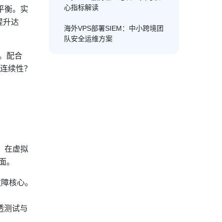
心指标解读
准平衡。实
提升达
海外VPS部署SIEM：中小跨境团
队安全运维方案
理。配合
业务连续性？
击。在虚拟
击面。
离故障核心。
渗透测试与