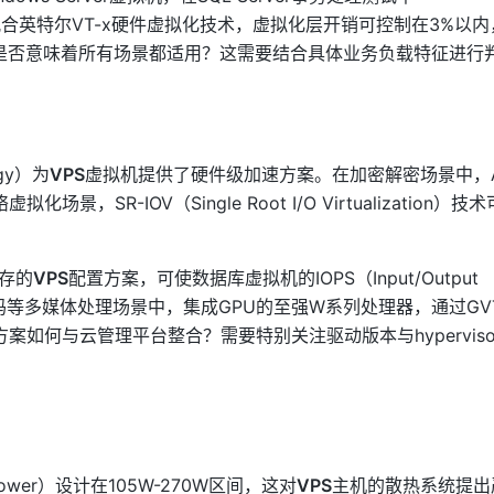
升达67%。配合英特尔VT-x硬件虚拟化技术，虚拟化层开销可控制在3%以
是否意味着所有场景都适用？这需要结合具体业务负载特征进行
ogy）为
VPS
虚拟机提供了硬件级加速方案。在加密解密场景中，AE
，SR-IOV（Single Root I/O Virtualization）
内存的
VPS
配置方案，可使数据库虚拟机的IOPS（Input/Output
。在视频转码等多媒体处理场景中，集成GPU的至强W系列处理器，通过GV
如何与云管理平台整合？需要特别关注驱动版本与hyperviso
Power）设计在105W-270W区间，这对
VPS
主机的散热系统提出