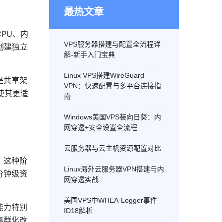
最热文章
PU、内
VPS服务器搭建与配置全流程详
创建独立
解-新手入门宝典
Linux VPS搭建WireGuard
是共享架
VPN：快速配置与多平台连接指
使其更适
南
Windows美国VPS装向日葵：内
网穿透+安全设置全流程
云服务器与云主机资源配置对比
。这种阶
Linux海外云服务器VPN搭建与内
分钟级资
网穿透实战
美国VPS中WHEA-Logger事件
能力特别
ID18解析
集群化改