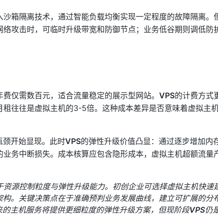
入沙箱隔离技术，通过智能负载均衡实现一定程度的故障隔离。
网络攻击时，可临时升级带宽和防御节点；业务低谷期则调低防
年费仅需数百元，适合流量稳定的展示型网站。
VPS
的计费方式
租往往是虚拟主机的3-5倍。这种成本差异是否意味着虚拟主
瓶颈开始显现。此时
VPS
的弹性升级价值凸显：通过逐步增加内存
的业务中断损失。成本核算应包含隐形成本，虚拟主机超额流量
于资源控制粒度与弹性升级能力。初创企业可选择虚拟主机快速
架构。关键决策点在于准确预判业务发展曲线，建立可扩展的分
，未来的主机服务将提供更细粒度的弹性升级方案，但现阶段
VPS
仍