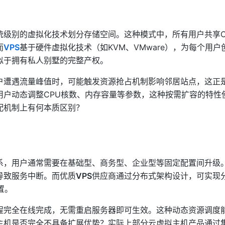
统级别的虚拟化技术划分存储空间。这种模式中，所有用户共享C
而
VPS
基于硬件虚拟化技术（如KVM、VMware），为每个用户
似于拥有私人别墅的完整产权。
户遭遇流量峰值时，可能触发资源抢占机制影响邻居站点，这正
用户动态调整CPU核数、内存容量等参数，这种按需扩容的特性
配机制上有何本质区别？
系，用户通常需要在基础型、商务型、企业型等固定配置间升级
导致服务中断。而优质
VPS
供应商通过分布式架构设计，可实现
置。
程完全在线完成，无需重启服务器即可生效。这种动态资源调度
主机是否完全不具备扩展优势？实际上部分云虚拟主机产品通过