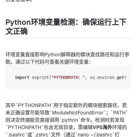
Python环境变量检测：确保运行上下
文正确
环境变量直接影响Python解释器的模块查找路径和运行参
数。通过以下代码可查看关键环境变量：
import
 osprint(
"PYTHONPATH："
, os.environ.
get
(
'PYT
其中`PYTHONPATH`用于指定额外的模块搜索路径，若
未正确设置可能导致`ModuleNotFoundError`；`PATH`
则决定终端能否直接调用`python`命令。检测时若发现
`PYTHONPATH`包含无效目录，需编辑
VPS
海外
环境的
`.bashrc`或`.zshrc`文件（通过`nano ~/.bashrc`打