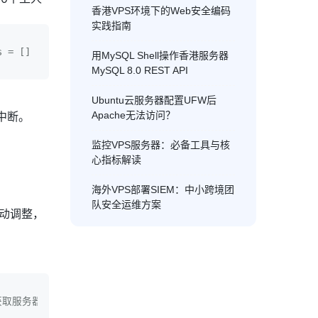
香港VPS环境下的Web安全编码
实践指南
ks = []    for _ in range(num):        # 创建异步任务（不阻塞
用MySQL Shell操作香港服务器
MySQL 8.0 REST API
Ubuntu云服务器配置UFW后
Apache无法访问？
务中断。
监控VPS服务器：必备工具与核
心指标解读
海外VPS部署SIEM：中小跨境团
队安全运维方案
动调整，
取服务器实时信息（CPU/内存/带宽）        stats = cloud_server_ap