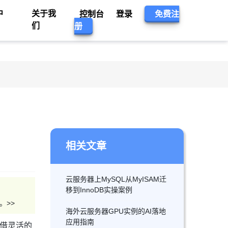
中
关于我
控制台
登录
免费注
们
册
相关文章
云服务器上MySQL从MyISAM迁
移到InnoDB实操案例
。>>
海外云服务器GPU实例的AI落地
应用指南
凭借灵活的