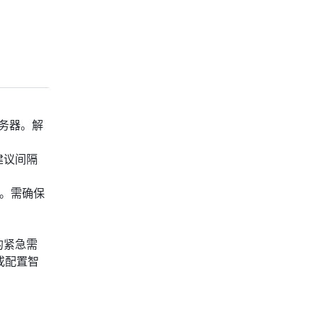
务器。解
建议间隔
"。需确保
的紧急需
或配置智