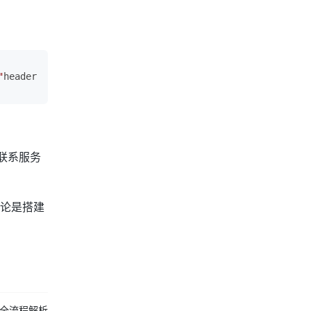
"
headers = {    
"Authorization"
: f
"Bearer {api_key}"
,   
联系服务
论是搭建
作全流程解析