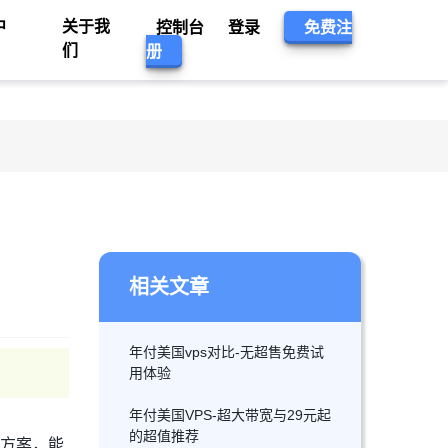
中
关于我
控制台
登录
免费注
们
册
相关文章
年付美国vps对比-无超售免费试
用体验
年付美国VPS-超大带宽与29元起
的超值推荐
付方案，能