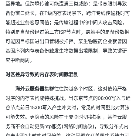
至异地。但跨境传输可能遭遇三类威胁：是带宽限制导致
备份窗口延长，在T级内存表场景下，跨洋专线传输耗时可
能超过业务容忍阈值；是传输过程中的中间人攻击风险，
特别是当备份经过第三方ISP节点时；最棘手的是备份数据
可能因目标国进出口管制被扣押。某生物医药企业就曾因
基因序列内存表备份触发生物数据出境限制，导致关键研
究中断两周。
时区差异导致的内存表时间戳混乱
海外
云服务器
集群往往跨越多个时区，这对依赖严格
时序的内存表构成特殊挑战。当东京节点的08:00写入与硅
谷节点前日15:00写入产生冲突时，常见的时间戳比对算法
可能失效。更隐蔽的风险在于夏令时切换期间，某些云服
务商不会自动更新ntp服务(网络时间协议)，导致分布式内
存表出现1小时的时间偏差。这种问题在订单履约系统中可