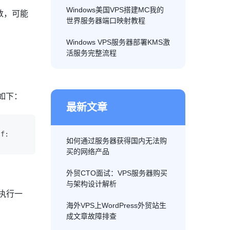
Windows美国VPS搭建MC我的
数，可能
世界服务器端口映射教程
Windows VPS服务器部署KMS激
活服务完整流程
本如下：
最新文章
 f:        log_content = f.
read
()        # 正则匹配失败
如何通过服务器获得国内无法购
买的网络产品
外贸CTO面试：VPS服务器购买
与架构设计解析
执行一
海外VPS上WordPress外贸站生
成文章故障排查