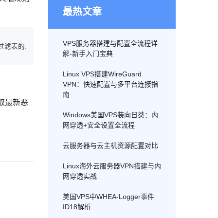
最热文章
VPS服务器搭建与配置全流程详
过滤表的INPUT链
table
 = iptc.Table(iptc.Table.FILTER)chain
解-新手入门宝典
Linux VPS搭建WireGuard
VPN：快速配置与多平台连接指
南
获取最新恶
Windows美国VPS装向日葵：内
网穿透+安全设置全流程
云服务器与云主机资源配置对比
Linux海外云服务器VPN搭建与内
网穿透实战
美国VPS中WHEA-Logger事件
ID18解析