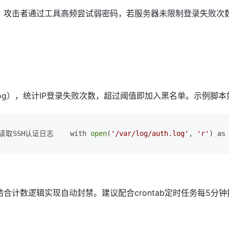
区。攻击者通过工具高频尝试弱密码，若服务器未限制登录失败次
auth.log），统计IP登录失败次数，超过阈值即加入黑名单。示例脚
 读取SSH认证日志    with 
open
(
'/var/log/auth.log'
, 
'r'
) as
计数逻辑实现自动封禁。建议配合crontab定时任务每5分钟