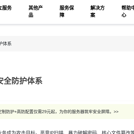
立服务
其他产
服务保
解决方
帮助
品
障
案
心
防护体系
建安全防护体系
本定制防护+高防配置仅需29元起，为你的服务器筑牢安全屏障。>>
务成为攻击目标。恶意IP扫描、暴力破解密码、核心文件篡改