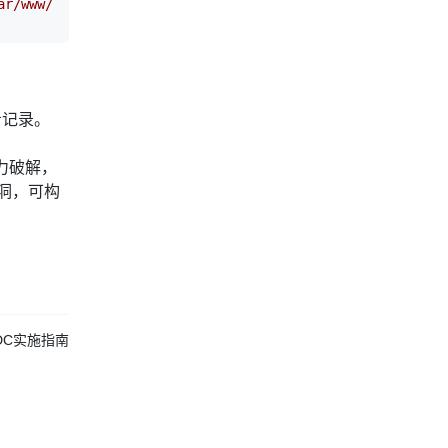
ar/www/html/index.php'
]def check_file_integrity()
希记录。
力破解，
洞，可构
DC实施指南