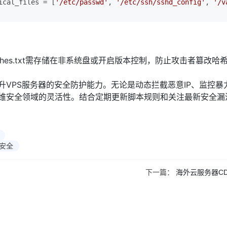
al_files = [
'/etc/passwd'
, 
'/etc/ssh/sshd_config'
, 
'/v
shes.txt需存储在非系统盘或开启版本控制，防止攻击者篡改哈
提升VPS服务器的安全防护能力。无论是动态拦截恶意IP、监控暴
在运维安全领域的灵活性。结合定期更新脚本规则和关注最新安全漏
安全
下一篇：
海外云服务器C