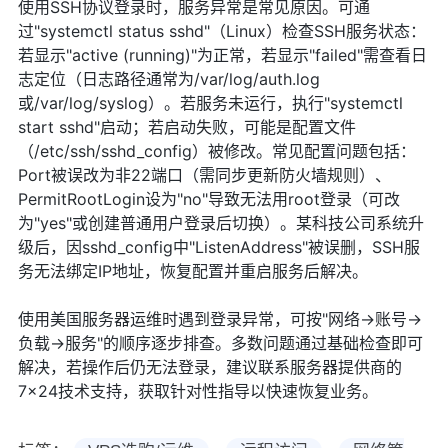
使用SSH协议登录时，服务异常是常见原因。可通
过"systemctl status sshd"（Linux）检查SSH服务状态：
若显示"active (running)"为正常，若显示"failed"需查看日
志定位（日志路径通常为/var/log/auth.log
或/var/log/syslog）。若服务未运行，执行"systemctl
start sshd"启动；若启动失败，可能是配置文件
（/etc/ssh/sshd_config）被修改。常见配置问题包括：
Port被误改为非22端口（需同步更新防火墙规则）、
PermitRootLogin设为"no"导致无法用root登录（可改
为"yes"或创建普通用户登录后切换）。某科技公司系统升
级后，因sshd_config中"ListenAddress"被误删，SSH服
务无法绑定IP地址，恢复配置并重启服务后解决。
使用美国服务器运维时遇到登录异常，可按"网络→账号→
负载→服务"的顺序逐步排查。多数问题通过基础检查即可
解决，若操作后仍无法登录，建议联系服务器提供商的
7×24技术支持，获取针对性指导以快速恢复业务。