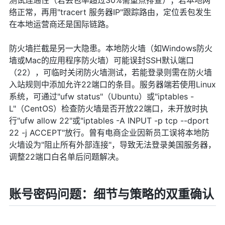
测试连通性（若丢包率超过30%需重点排查）；若本地网
络正常，再用"tracert 服务器IP"跟踪路由，定位丢包发生
在本地运营商还是国际链路。
防火墙拦截是另一大隐患。本地防火墙（如Windows防火
墙或Mac的应用程序防火墙）可能误封SSH默认端口
（22），可临时关闭防火墙测试，若能登录则需在防火墙
入站规则中添加允许22端口的条目。服务器端若使用Linux
系统，可通过"ufw status"（Ubuntu）或"iptables -
L"（CentOS）检查防火墙是否开放22端口，未开放时执
行"ufw allow 22"或"iptables -A INPUT -p tcp --dport
22 -j ACCEPT"放行。曾有电商企业因新员工误将本地防
火墙设为"阻止所有外部连接"，导致无法登录美国服务器，
调整22端口白名单后问题解决。
账号密码问题：细节与策略的双重确认