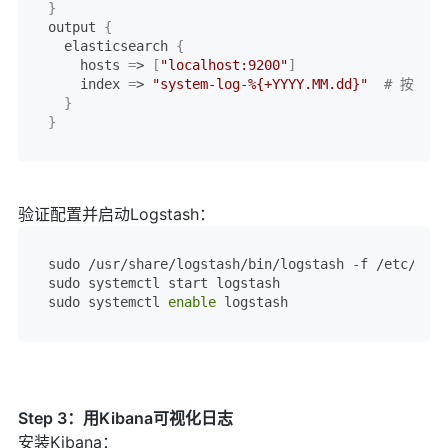
}
output 
{
  elasticsearch 
{
    hosts 
=
> 
[
"localhost:9200"
]
    index 
=
> 
"system-log-%{+YYYY.MM.dd}"
# 按日期
}
}
验证配置并启动Logstash：
sudo /usr/share/logstash/bin/logstash -f /etc/logs
sudo systemctl start logstash

sudo systemctl 
enable
Step 3：用Kibana可视化日志
安装Kibana：