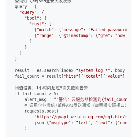
查询近1小时SSH登录失败次数

query = {

"query"
: {

"bool"
: {

"must"
: [

        {
"match"
: {
"message"
: 
"Failed password"
}},

        {
"range"
: {
"@timestamp"
: {
"gte"
: 
"now-1h"
}
      ]

    }

  }

}

result = es.search(index=
"system-log-*"
, body=quer
fail_count = result[
"hits"
][
"total"
][
"value"
]

阈值设置：1小时内超过5次失败则告警

if fail_count > 5:

    alert_msg = f
"警告：云服务器检测到{fail_count
# 调用企业微信/邮件API发送通知（需替换实际接口）
    requests.post(

"https://qyapi.weixin.qq.com/cgi-bin/messa
        json={
"msgtype"
: 
"text"
, 
"text"
: {
"content