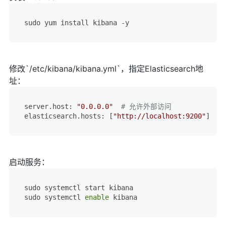
修改`/etc/kibana/kibana.yml`，指定Elasticsearch地
址：
server.host: 
"0.0.0.0"
# 允许外部访问
elasticsearch.hosts: [
"http://localhost:9200"
]  
#
启动服务：
sudo systemctl start kibana

sudo systemctl 
enable