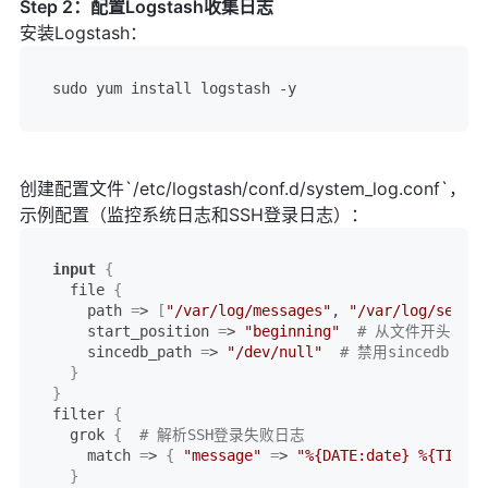
Step 2：配置Logstash收集日志
安装Logstash：
创建配置文件`/etc/logstash/conf.d/system_log.conf`，
示例配置（监控系统日志和SSH登录日志）：
input
{
  file 
{
    path 
=
> 
[
"/var/log/messages"
, 
"/var/log/secure
    start_position 
=
> 
"beginning"
# 从文件开头读取
    sincedb_path 
=
> 
"/dev/null"
# 禁用sincedb
}
}
filter 
{
  grok 
{
# 解析SSH登录失败日志
    match 
=
> 
{
"message"
=
> 
"%{DATE:date} %{TIME:t
}