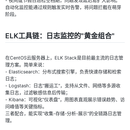
- 夜间或节假日巡检空档期，问题发现延迟易扩大影响。
自动化监控能通过规则触发实时告警，将问题拦截在萌芽
阶段。
ELK工具链：日志监控的"黄金组合"
在CentOS云服务器上，ELK Stack是目前最主流的日志管
理方案。简单来说：
- Elasticsearch：分布式搜索引擎，负责快速存储和检索
日志；
- Logstash：日志"搬运工"，支持从文件、网络等多源收
集日志，过滤敏感信息后传输；
- Kibana：可视化"仪表盘"，用图表直观展示错误趋势、访
问峰值等关键指标。
三者配合，能实现"收集-存储-分析-展示"的全链路日志管
理。