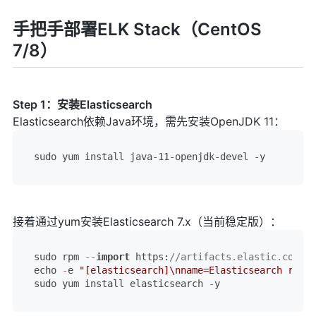
手把手部署ELK Stack（CentOS
7/8）
Step 1：安装Elasticsearch
Elasticsearch依赖Java环境，需先安装OpenJDK 11：
接着通过yum安装Elasticsearch 7.x（当前稳定版）：
sudo rpm 
--
import
 https:
//artifacts.elastic.co/GPG
echo 
-
e 
"[elasticsearch]
\n
name=Elasticsearch repos
sudo yum install elasticsearch 
-