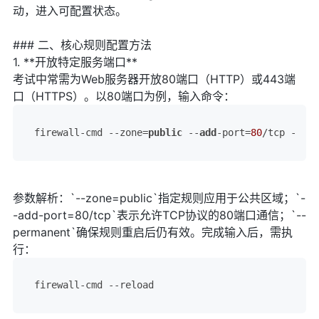
动，进入可配置状态。
### 二、核心规则配置方法
1. **开放特定服务端口**
考试中常需为Web服务器开放80端口（HTTP）或443端
口（HTTPS）。以80端口为例，输入命令：
firewall-cmd --zone=
public
 --
add
-port=
80
/tcp --per
参数解析：`--zone=public`指定规则应用于公共区域；`-
-add-port=80/tcp`表示允许TCP协议的80端口通信；`--
permanent`确保规则重启后仍有效。完成输入后，需执
行：
firewall-cmd 
--reload