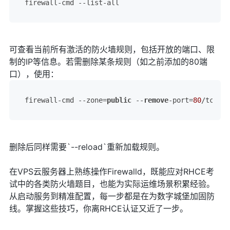
firewall-cmd 
--list-all
可查看当前所有激活的防火墙规则，包括开放的端口、限
制的IP等信息。若需删除某条规则（如之前添加的80端
口），使用：
firewall-cmd --zone=
public
 --
remove
-port=
80
/tcp --
删除后同样需要`--reload`重新加载规则。
在VPS云服务器上熟练操作Firewalld，既能应对RHCE考
试中的各类防火墙题目，也能为实际运维场景积累经验。
从启动服务到精准配置，每一步都是在为数字城堡加固防
线。掌握这些技巧，你离RHCE认证又近了一步。