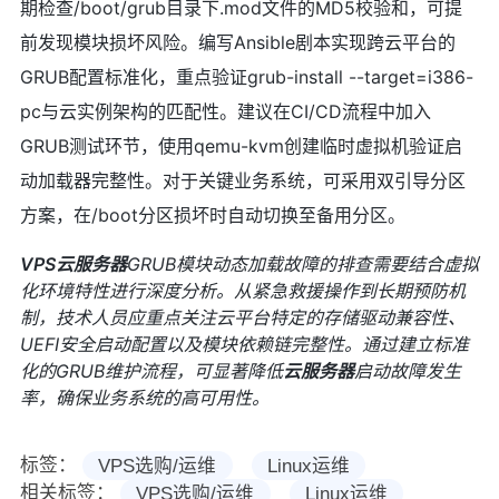
期检查/boot/grub目录下.mod文件的MD5校验和，可提
前发现模块损坏风险。编写Ansible剧本实现跨云平台的
GRUB配置标准化，重点验证grub-install --target=i386-
pc与云实例架构的匹配性。建议在CI/CD流程中加入
GRUB测试环节，使用qemu-kvm创建临时虚拟机验证启
动加载器完整性。对于关键业务系统，可采用双引导分区
方案，在/boot分区损坏时自动切换至备用分区。
VPS
云服务器
GRUB模块动态加载故障的排查需要结合虚拟
化环境特性进行深度分析。从紧急救援操作到长期预防机
制，技术人员应重点关注云平台特定的存储驱动兼容性、
UEFI安全启动配置以及模块依赖链完整性。通过建立标准
化的GRUB维护流程，可显著降低
云服务器
启动故障发生
率，确保业务系统的高可用性。
标签：
VPS选购/运维
Linux运维
相关标签：
VPS选购/运维
Linux运维