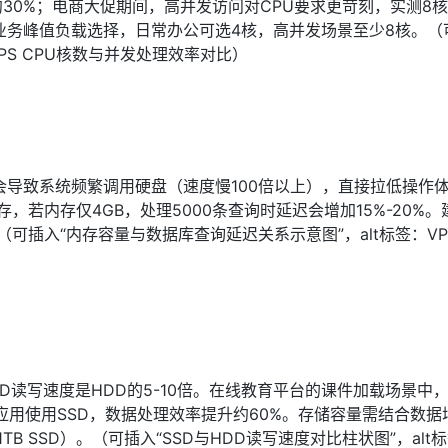
30%；电商大促期间，高并发访问对CPU要求更苛刻，实测8核
据业务峰值负载选择，日常办公可选4核，高并发场景至少8核。（
PS CPU核数与并发处理效率对比）
导致系统频繁调用硬盘（速度慢100倍以上），直接拉低操作
，若内存仅4GB，处理5000条查询时延迟会增加15%-20%。
（可插入“内存容量与数据库查询延迟关系示意图”，alt标签：V
D读写速度是HDD的5-10倍。在线教育平台的课件加载场景中，
应用使用SSD，数据处理效率提升约60%。存储容量需结合数据
B SSD）。（可插入“SSD与HDD读写速度对比柱状图”，alt标