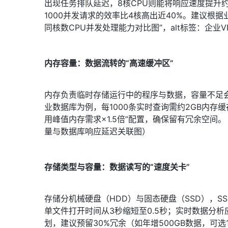
出现任务排队延迟，8核CPU则能将响应速度提升约
1000并发请求的效率比4核高出近40%。建议根
同核数CPU并发处理能力对比图”，alt标签：企业V
内存容量：数据流转的“高速缓冲区”
内存负责临时存储运行中的程序与数据，容量不足会
业数据库为例，每1000条实时查询需约2GB内存缓存
用峰值内存需求×1.5倍”配置，确保留有冗余空间。
量与数据库响应延迟关联图）
存储类型与容量：数据读写的“速度关卡”
存储分机械硬盘（HDD）与固态硬盘（SSD），SS
单文件打开时间从3秒缩短至0.5秒；实时数据分析
划，建议预留30%冗余（如年增500GB数据，可选1T