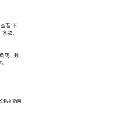
查看“不
”条款，
值负载、数
撑。
安全防护指南