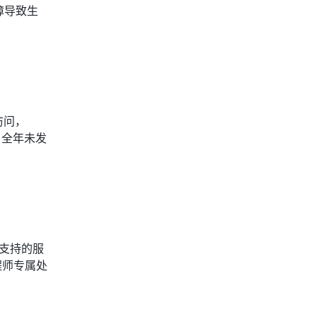
障导致生
访问，
，全年未发
日支持的服
程师专属处