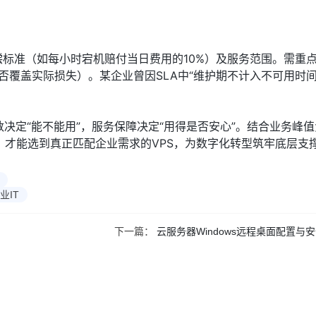
赔偿标准（如每小时宕机赔付当日费用的10%）及服务范围。需重点
否覆盖实际损失）。某企业曾因SLA中“维护期不计入不可用时间
决定“能不能用”，服务保障决定“用得是否安心”。结合业务峰
才能选到真正匹配企业需求的VPS，为数字化转型筑牢底层支
业IT
下一篇：
云服务器Windows远程桌面配置与