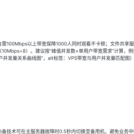
需100Mbps以上带宽保障1000人同时观看不卡顿；文件共享
s（10Mbps÷8）。建议按“峰值并发数×单用户带宽需求”计算，例
与用户并发量关系曲线图”，alt标签：VPS带宽与用户并发量匹配图
热备技术可在主服务器故障时0.5秒内切换至备用机，避免业务