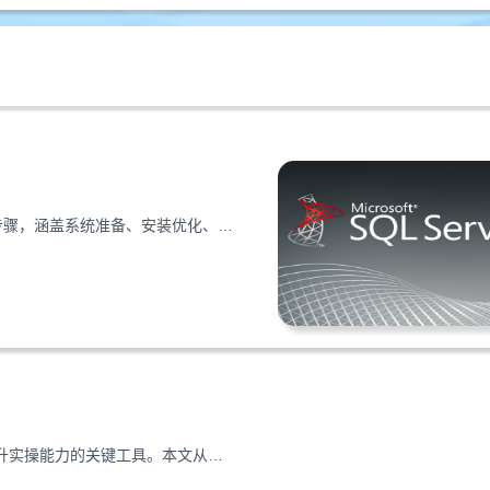
本文详细讲解MSSQL2019认证考试所需云服务器环境的配置步骤，涵盖系统准备、安装优化、工具配置及测试注意事项，助力考生高效搭建稳定环境。
想通过MSSQL2017 OCP认证？海外VPS是模拟考试环境、提升实操能力的关键工具。本文从考试内容、VPS选择到备考策略，提供全流程指南。