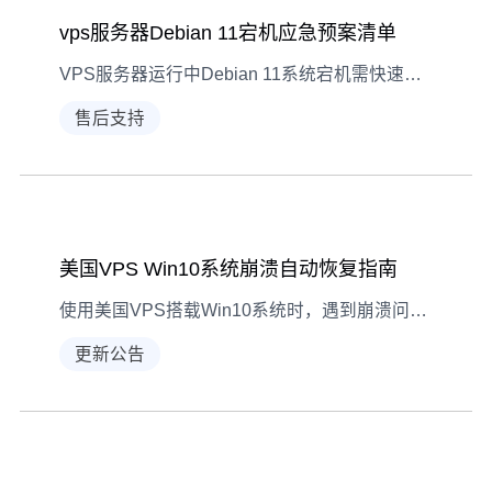
vps服务器Debian 11宕机应急预案清单
VPS服务器运行中Debian 11系统宕机需快速响应，本文提供现象识别、诊断步骤及解决方法，助你降低业务影响。
售后支持
美国VPS Win10系统崩溃自动恢复指南
使用美国VPS搭载Win10系统时，遇到崩溃问题不必慌，掌握系统自带的自动恢复方法能高效解决。本文详解崩溃表现、原因诊断及具体恢复步骤。
更新公告