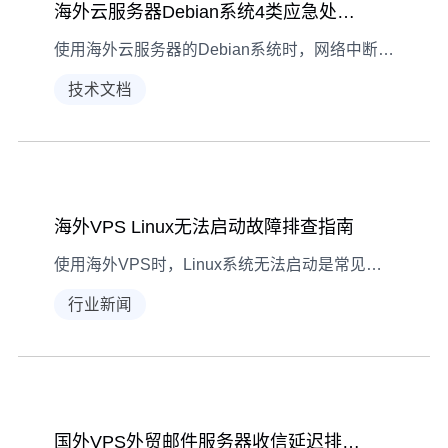
海外云服务器Debian系统4类应急处理指南
使用海外云服务器的Debian系统时，网络中断、磁盘不足等突发问题如何快速解决？本文整理4类常见运维场景的诊断与处理方案，助你从容应对服务器异常。
技术文档
海外VPS Linux无法启动故障排查指南
使用海外VPS时，Linux系统无法启动是常见问题。本文梳理硬件、内核、引导配置三大核心原因，提供可操作的排查与解决方法，帮新手快速定位并修复故障。
行业新闻
国外VPS外贸邮件服务器收信延迟排查指南