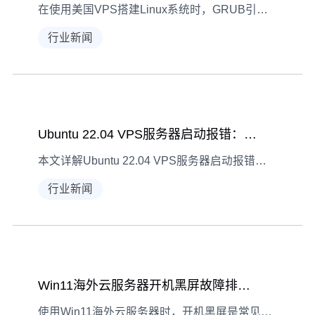
在使用美国VPS搭建Linux系统时，GRUB引导故障是常见启动问题。本文结合实际场景，详细讲解GRUB引导故障的现象识别、诊断方法及修复步骤，帮助用户快速解决系统无法启动问题。
行业新闻
Ubuntu 22.04 VPS服务器启动报错：内核参数调整指南
本文详解Ubuntu 22.04 VPS服务器启动报错的现象识别、诊断方法及内核参数调整方案，助力快速恢复系统稳定。
行业新闻
Win11海外云服务器开机黑屏故障排查实录
使用Win11海外云服务器时，开机黑屏是常见棘手问题。本文按现象-诊断-解决逻辑，详细解析故障排查步骤与应对策略，助你高效解决黑屏困扰。