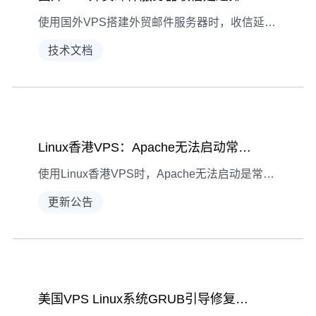
使用国外VPS搭建外贸邮件服务器时，收信延迟可能影响业务开展。本文详细解析现象确认、网络/配置/DNS诊断及解决措施，帮你快速定位问题。
技术文档
Linux香港VPS：Apache无法启动常见错误排查
使用Linux香港VPS时，Apache无法启动是常见问题。本文从现象观察、诊断方法到具体解决，手把手教你排查配置错误、日志异常、权限问题等常见故障。
更新公告
美国VPS Linux系统GRUB引导修复实战教程