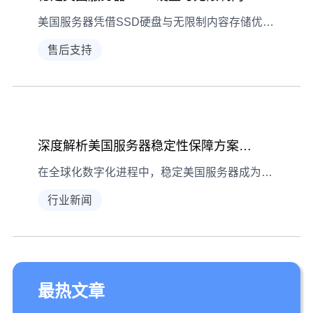
美国服务器凭借SSD硬盘与无限制内容存储优势，为全球业务提供稳定高效的解决方案
售后支持
深度解析美国服务器稳定性保障方案和涵盖硬件选型
在全球化数字化进程中，稳定美国服务器成为企业拓展海外市场的关键基础设施。本文深度解析服务器稳定性保障方案，涵盖硬件选型、网络优化、安全防护等核心要素，为需要跨洋数据服务的企业提供完整技术路线图。 稳定美国服务器,最稳定的美国服务器租用 服务器硬件配置与稳定性的直接关联 构建稳定美国服务器的核心始于硬件基础配置。企业级服务器必须选用支持热插拔技术的冗余电源系统
行业新闻
最热文章