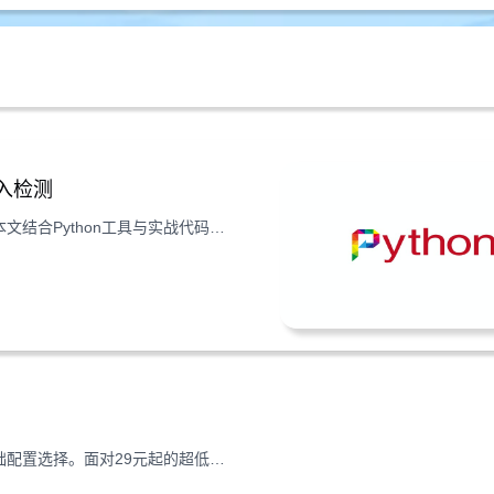
入检测
在云服务器安全防护中，依赖库漏洞与代码注入是常见威胁。本文结合Python工具与实战代码，教你如何检测这两类风险，提升云服务器安全防护能力。
在数字化浪潮中，云服务器已成为中小企业及个人开发者的基础配置选择。面对29元起的超低入门价格，如何挑选真正具备性价比的云服务方案？本文深度解析国内主流云平台价格体系，通过实测数据对比六大核心参数，揭露低成本云服务器性能真相，为开发者提供精准选购指南。 云服务器性价比推荐29元起，如何选择最优配置方案？ 市场低价套餐真实性能测试 当看到29元起的云服务器宣传时