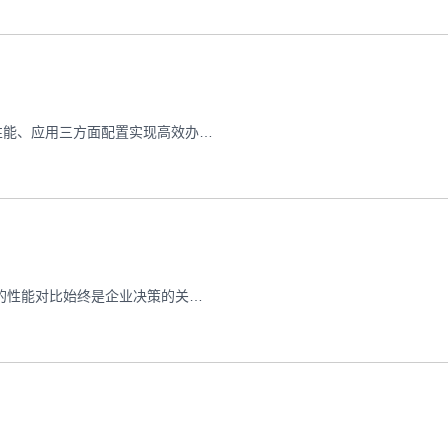
Win11云服务器作为数字化办公的核心工具，如何通过安全、性能、应用三方面配置实现高效办公？本文分享具体实践指南，助你发挥云服务器最大效能。
在美国服务器部署方案选择中，CN2专线网络与BGP多线网络的性能对比始终是企业决策的关键点。随着全球数字业务扩展加速，超过73%的跨国企业都面临跨境网络优化的挑战。本文将深入剖析两种主流网络架构在服务器带宽分配、数据包传输效率以及运维成本控制等关键维度的差异，为海外业务部署提供科学决策依据。 美国服务器性能优化方案：CN2专线与BGP多线网络深度对比 一