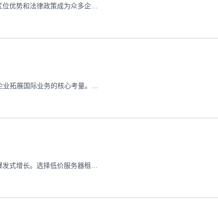
在跨境业务的快速发展中，多IP站群香港服务器凭借其独特的区位优势和法律政策成为众多企业的战略选择。本文将深度解析此类服务器的核心配置要点，从硬件选型到安全设置，从IP资源分配到SEO优化策略，为运营者提供涵盖建站全周期的系统指导方案。 多IP站群香港服务器配置与优化实战指南 一、硬件选型与基础环境构建 搭建多IP站群服务器的首要任务是选择适合的硬件配置。对于中小型站群体系
在全球数字化布局加速的今天，海外服务器租用防护强度成为企业拓展国际业务的核心考量。当企业服务器跨越物理国界部署时，既要享受地理位置优势带来的低延迟优势，又需构筑专业的安全防线应对新型网络威胁。本文将从硬件防护到软件配置的完整维度，揭示如何打造适应全球业务需求的高安全海外服务器架构。 海外服务器租用防护强策略：从物理安全到智能防御体系 地理优势与安全隐患的博弈法则
在数字经济高速发展的当下，企业对于IT基础设施的需求呈现爆发式增长。选择低价服务器租用成本低的服务方案，已成为中小企业控制运营开支、大型企业优化IT预算的共识解决方案。本文将系统解析服务器租用服务的成本结构，揭示如何通过科学的资源配置实现性价比最大化。 低价服务器租用成本低：高性价比解决方案全解析 一、硬件资源成本的革命性突破 传统IT设备采购模式下