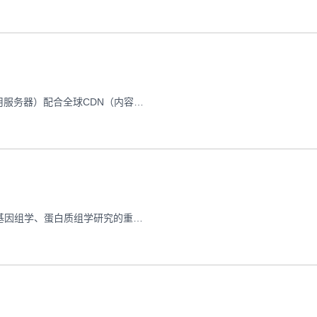
在全球化电商和跨国业务蓬勃发展的今天，跨境VPS（虚拟专用服务器）配合全球CDN（内容分发网络）的加速配置已成为企业突破地域限制的关键技术。本文将以实战角度解析跨境网络加速的核心要点，从服务器选址到CDN节点优化，完整呈现提升跨境访问速度的配置流程，帮助用户构建高效稳定的全球网络架构。 跨境VPS实战: 全球CDN加速配置全流程,cdn加速https 一
在当今数据驱动的生物医学研究领域，生物信息学分析已成为基因组学、蛋白质组学研究的重要支撑。跨国数据传输与计算延迟问题严重制约着研究效率，本文系统解析如何通过美国VPS服务器实现生物信息学工作流的加速优化，涵盖网络架构设计、工具配置及成本效益分析等关键环节。