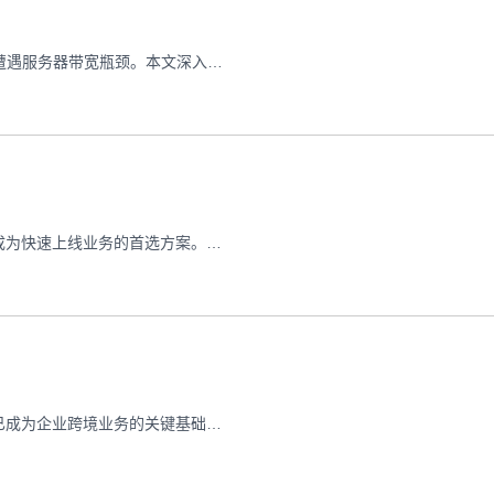
当数字化转型浪潮席卷全球，超过73%的企业在数字化转型中遭遇服务器带宽瓶颈。本文深入解析VPS（Virtual Private Server）与云主机的超大带宽配置方案，揭示支撑百万级并发访问的技术奥秘，为电商平台、视频直播、物联网等高流量场景提供选型决策依据。 VPS和云主机超大带宽高流量支持,网络架构优化-资源配置全攻略 一、数字化时代的带宽需求演变与技术痛点
在数字化转型加速的今天，企业使用mac云主机免备案服务已成为快速上线业务的首选方案。本文深入解析免备案云主机的核心优势，系统梳理从服务商选择到部署运营的全流程要点，帮助企业规避传统备案流程的耗时问题，实现业务快速落地。 mac云主机免备案快速上线：企业首选方案 一、备案政策解读与免备案原理 我国互联网信息服务管理要求中，ICP备案（网站域名备案）是境内服务器部署的必备条件
随着亚洲数字经济的蓬勃发展，日韩VPS节点与亚洲优化专线已成为企业跨境业务的关键基础设施。本文将深度解析日韩VPS节点的技术特性与亚洲优化专线的网络架构，揭示其在降低网络延迟、提升数据传输效率方面的核心优势，为跨境电商、跨国企业及内容平台提供专业解决方案。 日韩VPS节点,亚洲优化专线-跨境业务加速方案解析 亚洲互联网市场的网络传输痛点 在东亚数字经济圈内