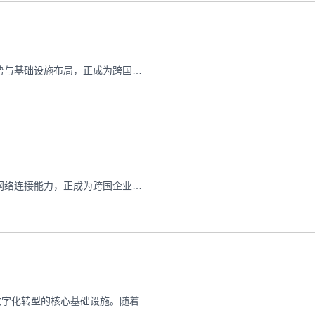
在全球数字化进程加速的背景下，美国云服务器凭借其技术优势与基础设施布局，正成为跨国企业拓展全球业务的首选方案。本文深度解析美国云服务器如何通过先进的数据中心网络、智能资源调度系统和合规化运营框架，为不同规模企业提供安全可靠的全球业务部署解决方案。 美国云服务器支撑全球业务拓展：七大核心优势深度解读 全球数据中心网络构建业务基石
在全球化业务加速发展的今天，海外CN2云服务器凭借其极速网络连接能力，正成为跨国企业数字化转型的核心基础设施。本文深度解析CN2 GIA专线技术原理，揭示其如何实现跨境数据传输延迟降低60%以上的技术突破，并通过智能路由优化、TCP加速协议等创新方案，为跨境电商、在线教育、跨国协同办公等场景提供网络性能保障。 海外CN2云服务器极速连接：跨境业务加速解决方案
在数字经济高速发展的今天，IDC云主机专业服务已成为企业数字化转型的核心基础设施。随着云计算技术的深度应用，这种基于互联网数据中心（Internet Data Center）的专业托管方案，正在重塑企业的IT架构部署方式。本文将从技术架构、服务优势到选型策略，系统解析IDC云主机服务的核心价值与应用实践。 IDC云主机专业服务,企业云化转型的核心支撑 一