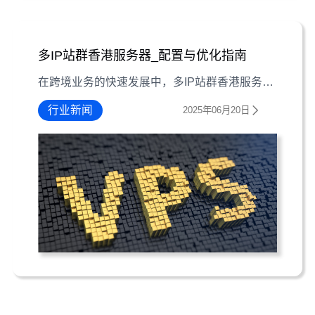
多IP站群香港服务器_配置与优化指南
在跨境业务的快速发展中，多IP站群香港服务器凭借其独特的区位优势和法律政策成为众多企业的战略选择。本文将深度解析此类服务器的核心配置要点，从硬件选型到安全设置，从IP资源分配到SEO优化策略，为运营者提供涵盖建站全周期的系统指导方案。 多IP站群香港服务器配置与优化实战指南 一、硬件选型与基础环境构建 搭建多IP站群服务器的首要任务是选择适合的硬件配置。对于中小型站群体系
行业新闻
2025年06月20日