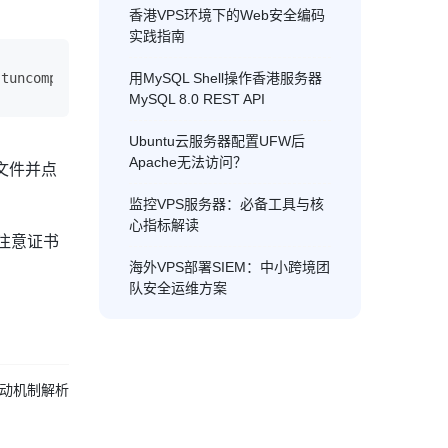
香港VPS环境下的Web安全编码
实践指南
-tuncomp-lzoverb 
3
（此处粘贴ca
.crt
全文）（此处粘贴client1
.cr
用MySQL Shell操作香港服务器
MySQL 8.0 REST API
Ubuntu云服务器配置UFW后
Apache无法访问？
该文件并点
监控VPS服务器：必备工具与核
心指标解读
需注意证书
海外VPS部署SIEM：中小跨境团
队安全运维方案
务启动机制解析