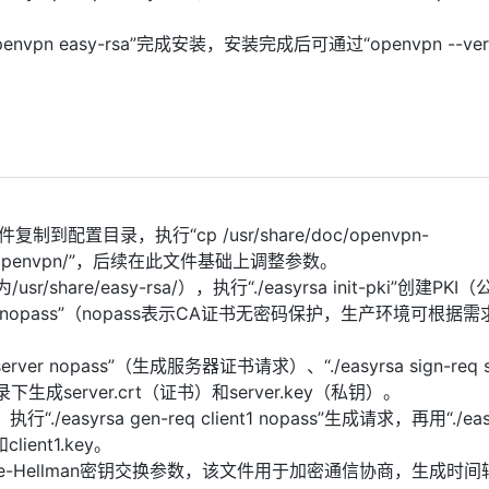
-y openvpn easy-rsa”完成安装，安装完成后可通过“openvpn --ver
配置目录，执行“cp /usr/share/doc/openvpn-
onf /etc/openvpn/”，后续在此文件基础上调整参数。
share/easy-rsa/），执行“./easyrsa init-pki”创建PK
-ca nopass”（nopass表示CA证书无密码保护，生产环境可根据
rver nopass”（生成服务器证书请求）、“./easyrsa sign-req s
生成server.crt（证书）和server.key（私钥）。
asyrsa gen-req client1 nopass”生成请求，再用“./eas
和client1.key。
生成Diffie-Hellman密钥交换参数，该文件用于加密通信协商，生成时